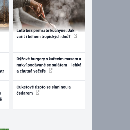
Léto bez přehřáté kuchyně. Jak
vařit i během tropických dnů?
Rýžové burgery s kuřecím masem a
mrkví podávané se salátem – lehká
atr
a chutná večeře
Cuketové rizoto se slaninou a
o
čedarem
ně