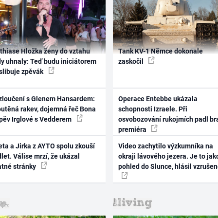
thiase Hložka ženy do vztahu
Tank KV-1 Němce dokonale
dy uhnaly: Teď budu iniciátorem
zaskočil
 slibuje zpěvák
zloučení s Glenem Hansardem:
Operace Entebbe ukázala
outěná rakev, dojemná řeč Bona
schopnosti Izraele. Při
zpěv Irglové s Vedderem
osvobozování rukojmích padl br
premiéra
ta a Jirka z AYTO spolu zkouší
Video zachytilo výzkumníka na
let. Válise mrzí, že ukázal
okraji lávového jezera. Je to jak
atné stránky
pohled do Slunce, hlásil vzruše