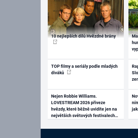
10 nejlepších dílů Hvězdné brány
Ma
hum
vy
TOP filmy a seriály podle mladých
Rap
diváků
Slo
ze
Nejen Robbie Williams.
No
LOVESTREAM 2026 přiveze
ním
hvězdy, které běžně uvidíte jen na
ja
největších světových festivalech