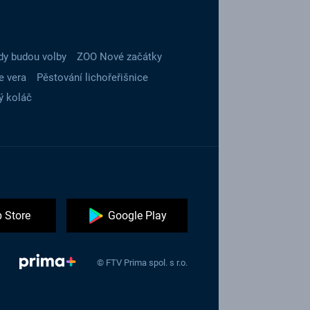
dy budou volby
ZOO Nové začátky
e vera
Pěstování lichořeřišnice
ý koláč
 Store
Google Play
© FTV Prima spol. s r.o.