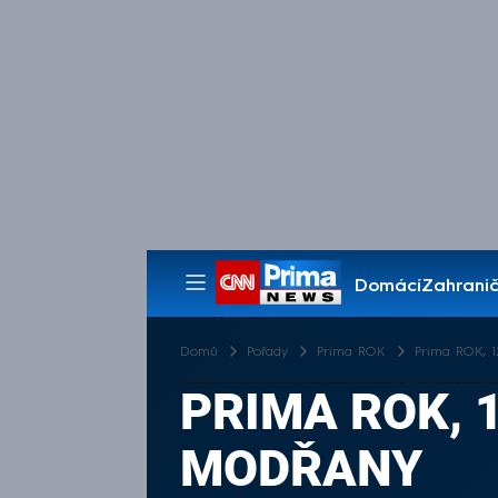
Domácí
Zahranič
Pořady
Domů
Pořady
Prima ROK
Prima ROK, 12
PRIMA ROK, 1
MODŘANY