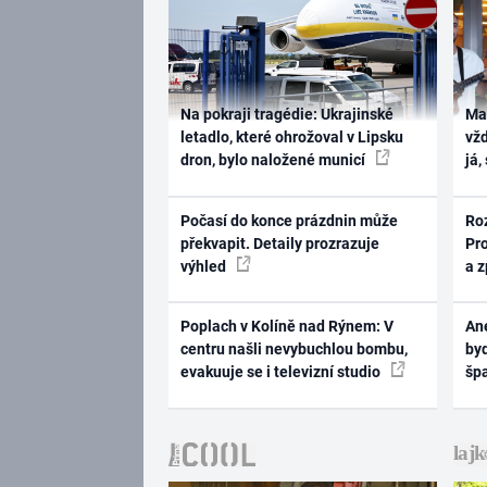
Na pokraji tragédie: Ukrajinské
Ma
letadlo, které ohrožoval v Lipsku
vž
dron, bylo naložené municí
já,
Počasí do konce prázdnin může
Ro
překvapit. Detaily prozrazuje
Pr
výhled
a 
Poplach v Kolíně nad Rýnem: V
Ane
centru našli nevybuchlou bombu,
byd
evakuuje se i televizní studio
šp