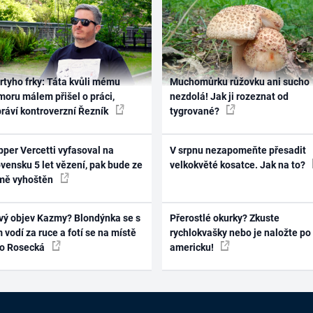
rtyho frky: Táta kvůli mému
Muchomůrku růžovku ani sucho
oru málem přišel o práci,
nezdolá! Jak ji rozeznat od
práví kontroverzní Řezník
tygrované?
per Vercetti vyfasoval na
V srpnu nezapomeňte přesadit
vensku 5 let vězení, pak bude ze
velkokvěté kosatce. Jak na to?
mě vyhoštěn
vý objev Kazmy? Blondýnka se s
Přerostlé okurky? Zkuste
 vodí za ruce a fotí se na místě
rychlokvašky nebo je naložte po
ko Rosecká
americku!