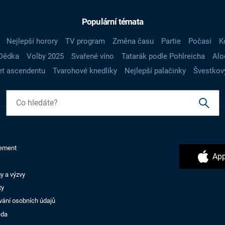
Populární témata
Nejlepší horory
TV program
Změna času
Partie
Počasí
K
Dědka
Volby 2025
Svařené víno
Tatarák podle Pohlreicha
Alo
t ascendentu
Tvarohové knedlíky
Nejlepší palačinky
Švestkov
ement
App
y a výzvy
ty
vání osobních údajů
ěda