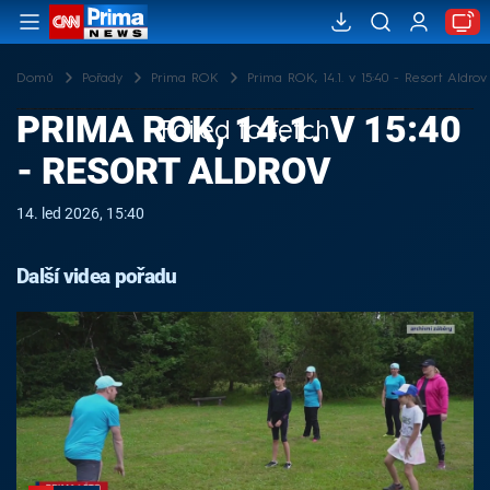
Domů
Pořady
Prima ROK
Prima ROK, 14.1. v 15:40 - Resort Aldrov
PRIMA ROK, 14.1. V 15:40
Failed to fetch
- RESORT ALDROV
14. led 2026, 15:40
Další videa pořadu