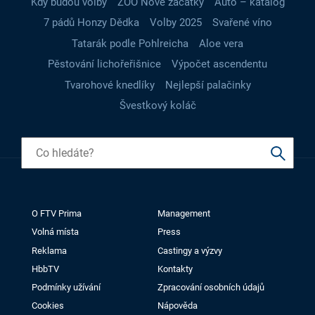
Kdy budou volby
ZOO Nové začátky
Auto – katalog
7 pádů Honzy Dědka
Volby 2025
Svařené víno
Tatarák podle Pohlreicha
Aloe vera
Pěstování lichořeřišnice
Výpočet ascendentu
Tvarohové knedlíky
Nejlepší palačinky
Švestkový koláč
O FTV Prima
Management
Volná místa
Press
Reklama
Castingy a výzvy
HbbTV
Kontakty
Podmínky užívání
Zpracování osobních údajů
Cookies
Nápověda