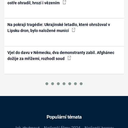
ostře ohradil, hrozí i vězením
Na pokraji tragédie: Ukrajinské letadlo, které ohrožoval v
Lipsku dron, bylo naložené municí
Vjel do davu v Německu, dva demonstranty zabil. Afghánec
dožije za mřížemi, rozhodl soud
Populární témata
Jak zhubnout
Nejlepší filmy 2024
Nejlepší horory