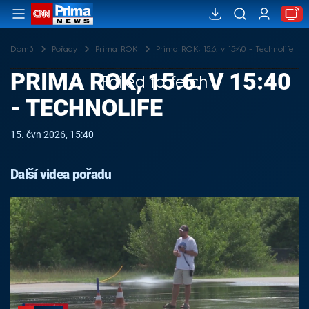
Domů
Pořady
Prima ROK
Prima ROK, 15.6. v 15:40 - Technolife
PRIMA ROK, 15.6. V 15:40
Failed to fetch
- TECHNOLIFE
15. čvn 2026, 15:40
Další videa pořadu