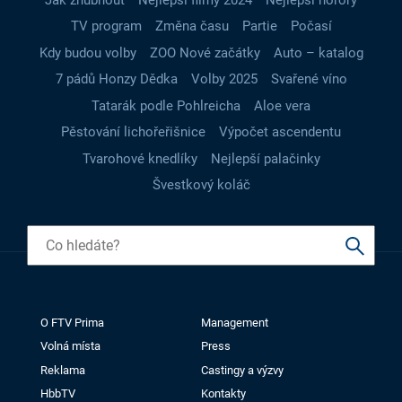
TV program
Změna času
Partie
Počasí
Kdy budou volby
ZOO Nové začátky
Auto – katalog
7 pádů Honzy Dědka
Volby 2025
Svařené víno
Tatarák podle Pohlreicha
Aloe vera
Pěstování lichořeřišnice
Výpočet ascendentu
Tvarohové knedlíky
Nejlepší palačinky
Švestkový koláč
O FTV Prima
Management
Volná místa
Press
Reklama
Castingy a výzvy
HbbTV
Kontakty