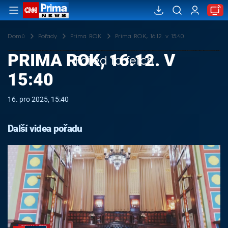
Domů
Pořady
Prima ROK
Prima ROK, 16.12. v 15:40
PRIMA ROK, 16.12. V
Failed to fetch
15:40
16. pro 2025, 15:40
Další videa pořadu