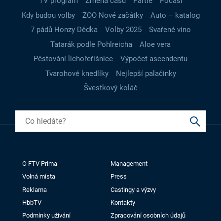
TV program
Změna času
Partie
Počasí
Kdy budou volby
ZOO Nové začátky
Auto – katalog
7 pádů Honzy Dědka
Volby 2025
Svařené víno
Tatarák podle Pohlreicha
Aloe vera
Pěstování lichořeřišnice
Výpočet ascendentu
Tvarohové knedlíky
Nejlepší palačinky
Švestkový koláč
O FTV Prima
Management
Volná místa
Press
Reklama
Castingy a výzvy
HbbTV
Kontakty
Podmínky užívání
Zpracování osobních údajů