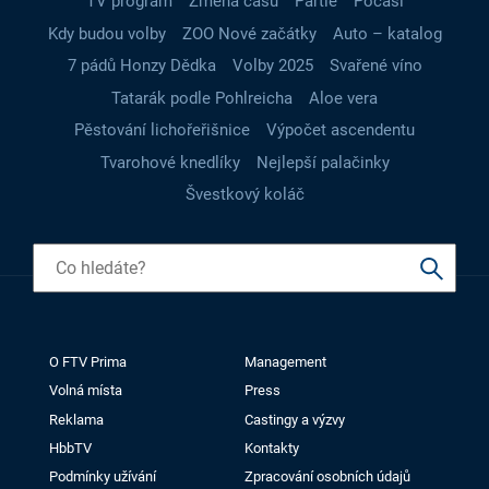
TV program
Změna času
Partie
Počasí
Kdy budou volby
ZOO Nové začátky
Auto – katalog
7 pádů Honzy Dědka
Volby 2025
Svařené víno
Tatarák podle Pohlreicha
Aloe vera
Pěstování lichořeřišnice
Výpočet ascendentu
Tvarohové knedlíky
Nejlepší palačinky
Švestkový koláč
O FTV Prima
Management
Volná místa
Press
Reklama
Castingy a výzvy
HbbTV
Kontakty
Podmínky užívání
Zpracování osobních údajů