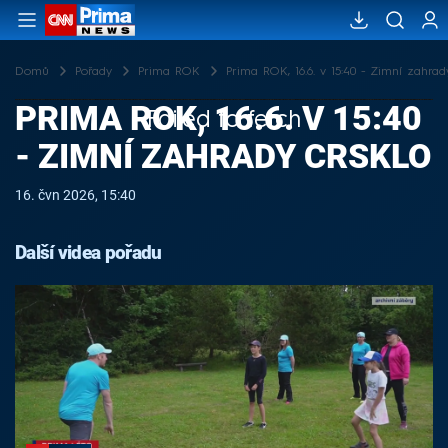
Domů
Pořady
Prima ROK
Prima ROK, 16.6. v 15:40 - Zimní zahra
PRIMA ROK, 16.6. V 15:40
Failed to fetch
- ZIMNÍ ZAHRADY CRSKLO
16. čvn 2026, 15:40
Další videa pořadu