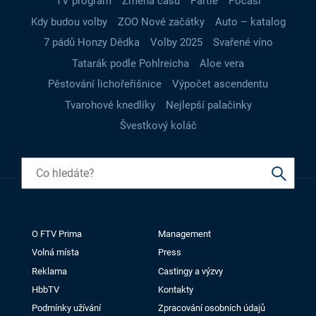
TV program
Změna času
Partie
Počasí
Kdy budou volby
ZOO Nové začátky
Auto – katalog
7 pádů Honzy Dědka
Volby 2025
Svařené víno
Tatarák podle Pohlreicha
Aloe vera
Pěstování lichořeřišnice
Výpočet ascendentu
Tvarohové knedlíky
Nejlepší palačinky
Švestkový koláč
O FTV Prima
Management
Volná místa
Press
Reklama
Castingy a výzvy
HbbTV
Kontakty
Podmínky užívání
Zpracování osobních údajů