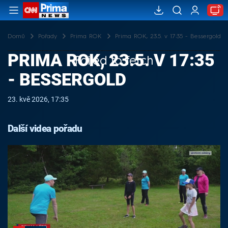
Domů
Pořady
Prima ROK
Prima ROK, 23.5. v 17:35 - Bessergold
PRIMA ROK, 23.5. V 17:35
Failed to fetch
- BESSERGOLD
23. kvě 2026, 17:35
Další videa pořadu