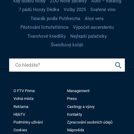
Kdy budou volby
ZOO Nové začátky
Auto – katalog
7 pádů Honzy Dědka
Volby 2025
Svařené víno
Tatarák podle Pohlreicha
Aloe vera
Pěstování lichořeřišnice
Výpočet ascendentu
Tvarohové knedlíky
Nejlepší palačinky
Švestkový koláč
O FTV Prima
Management
Volná místa
Press
Reklama
Castingy a výzvy
HbbTV
Kontakty
Podmínky užívání
Zpracování osobních údajů
Cookies
Nápověda