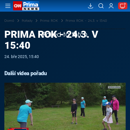
Domů
Pořady
Prima ROK
Prima ROK - 24.3. v 15:40
PRIMA ROK - 24.3. V
Failed to fetch
15:40
24. bře 2025, 15:40
Další videa pořadu