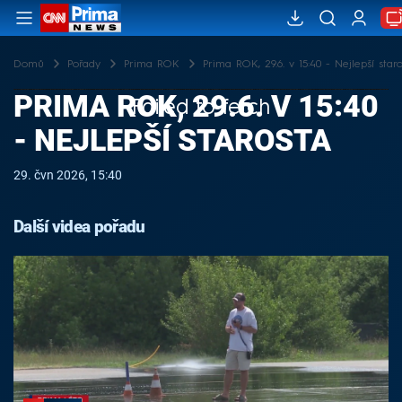
Domů
Pořady
Prima ROK
Prima ROK, 29.6. v 15:40 - Nejlepší star
PRIMA ROK, 29.6. V 15:40
Failed to fetch
- NEJLEPŠÍ STAROSTA
29. čvn 2026, 15:40
Další videa pořadu