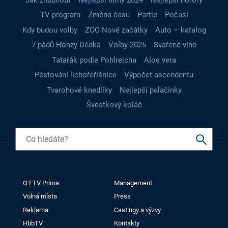
TV program
Změna času
Partie
Počasí
Kdy budou volby
ZOO Nové začátky
Auto – katalog
7 pádů Honzy Dědka
Volby 2025
Svařené víno
Tatarák podle Pohlreicha
Aloe vera
Pěstování lichořeřišnice
Výpočet ascendentu
Tvarohové knedlíky
Nejlepší palačinky
Švestkový koláč
O FTV Prima
Management
Volná místa
Press
Reklama
Castingy a výzvy
HbbTV
Kontakty