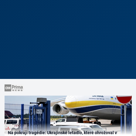
Na pokraji tragédie: Ukrajinské letadlo, které ohrožoval v