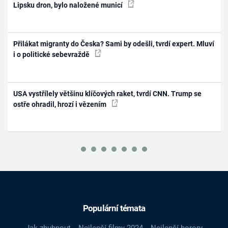
Lipsku dron, bylo naložené municí
Přilákat migranty do Česka? Sami by odešli, tvrdí expert. Mluví
i o politické sebevraždě
USA vystřílely většinu klíčových raket, tvrdí CNN. Trump se
ostře ohradil, hrozí i vězením
Populární témata
Jak zhubnout
Nejlepší filmy 2024
Nejlepší horory