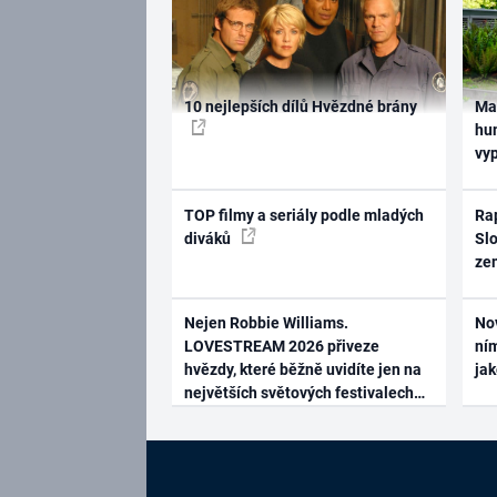
10 nejlepších dílů Hvězdné brány
Ma
hum
vy
TOP filmy a seriály podle mladých
Rap
diváků
Slo
ze
Nejen Robbie Williams.
No
LOVESTREAM 2026 přiveze
ním
hvězdy, které běžně uvidíte jen na
ja
největších světových festivalech