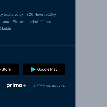
dy budou volby
ZOO Nové začátky
e vera
Pěstování lichořeřišnice
ý koláč
 Store
Google Play
© FTV Prima spol. s r.o.