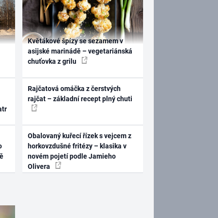
Květákové špízy se sezamem v
asijské marinádě – vegetariánská
chuťovka z grilu
Rajčatová omáčka z čerstvých
rajčat – základní recept plný chuti
atr
Obalovaný kuřecí řízek s vejcem z
o
horkovzdušné fritézy – klasika v
ně
novém pojetí podle Jamieho
Olivera