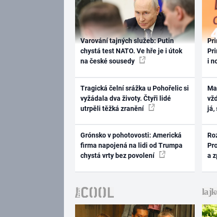
Varování tajných služeb: Putin
Pri
chystá test NATO. Ve hře je i útok
Pri
na české sousedy
i n
Tragická čelní srážka u Pohořelic si
Ma
vyžádala dva životy. Čtyři lidé
vž
utrpěli těžká zranění
já,
Grónsko v pohotovosti: Americká
Ro
firma napojená na lidi od Trumpa
Pr
chystá vrty bez povolení
a 