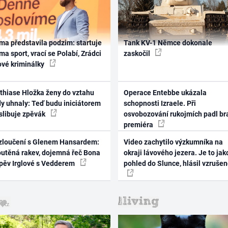
ma představila podzim: startuje
Tank KV-1 Němce dokonale
ma sport, vrací se Polabí, Zrádci
zaskočil
ové kriminálky
thiase Hložka ženy do vztahu
Operace Entebbe ukázala
dy uhnaly: Teď budu iniciátorem
schopnosti Izraele. Při
 slibuje zpěvák
osvobozování rukojmích padl br
premiéra
zloučení s Glenem Hansardem:
Video zachytilo výzkumníka na
outěná rakev, dojemná řeč Bona
okraji lávového jezera. Je to jak
zpěv Irglové s Vedderem
pohled do Slunce, hlásil vzruše