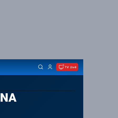
TV živě
RNA