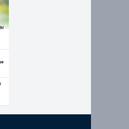
h!
se
é