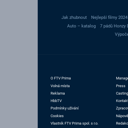
Jak zhubnout
Nejlepší filmy 2024
Auto – katalog
7 pádů Honzy 
Výpoče
O FTV Prima
Manag
Volná místa
Press
Reklama
Casting
HbbTV
Kontak
Podmínky užívání
Zpraco
Cookies
Nápov
Vlastník FTV Prima spol. s r.o.
Redak