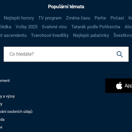
Populární témata
Nejlepší horory
TV program
Změna času
Partie
Počasí
K
Dědka
Volby 2025
Svařené víno
Tatarák podle Pohlreicha
Alo
t ascendentu
Tvarohové knedlíky
Nejlepší palačinky
Švestkov
ement
App
y a výzvy
ty
vání osobních údajů
ěda
ce