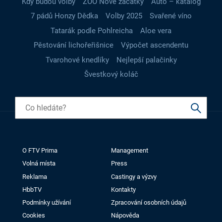
Kdy budou volby
ZOO Nové začátky
Auto – katalog
7 pádů Honzy Dědka
Volby 2025
Svařené víno
Tatarák podle Pohlreicha
Aloe vera
Pěstování lichořeřišnice
Výpočet ascendentu
Tvarohové knedlíky
Nejlepší palačinky
Švestkový koláč
O FTV Prima
Management
Volná místa
Press
Reklama
Castingy a výzvy
HbbTV
Kontakty
Podmínky užívání
Zpracování osobních údajů
Cookies
Nápověda