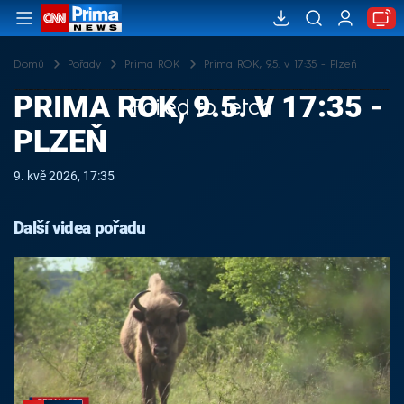
Domů
Pořady
Prima ROK
Prima ROK, 9.5. v 17:35 - Plzeň
PRIMA ROK, 9.5. V 17:35 -
Failed to fetch
PLZEŇ
9. kvě 2026, 17:35
Další videa pořadu