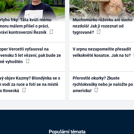
rtyho frky: Táta kvůli mému
Muchomůrku růžovku ani sucho
oru málem přišel o práci,
nezdolá! Jak ji rozeznat od
práví kontroverzní Řezník
tygrované?
per Vercetti vyfasoval na
V srpnu nezapomeňte přesadit
vensku 5 let vězení, pak bude ze
velkokvěté kosatce. Jak na to?
mě vyhoštěn
vý objev Kazmy? Blondýnka se s
Přerostlé okurky? Zkuste
 vodí za ruce a fotí se na místě
rychlokvašky nebo je naložte po
ko Rosecká
americku!
Populární témata