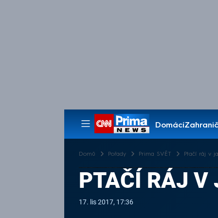
Domácí
Zahranič
Pořady
Domů
Pořady
Prima SVĚT
Ptačí ráj v 
PTAČÍ RÁJ V
17. lis 2017, 17:36