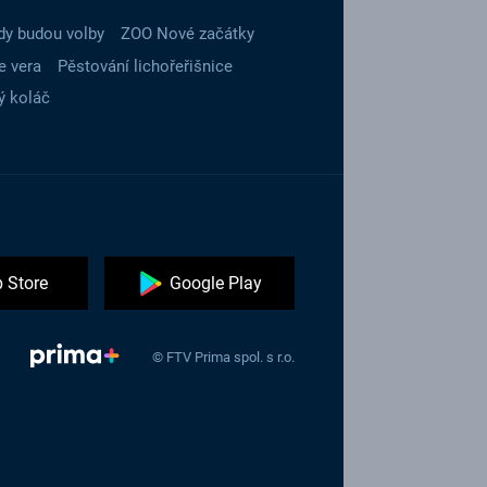
dy budou volby
ZOO Nové začátky
e vera
Pěstování lichořeřišnice
ý koláč
 Store
Google Play
© FTV Prima spol. s r.o.