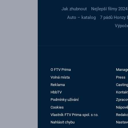
Jak zhubnout
Nejlepší filmy 2024
Auto – katalog
7 pádů Honzy 
Výpoče
O FTV Prima
Manag
Volná místa
Press
Reklama
Casting
HbbTV
Kontak
Podmínky užívání
Zpraco
Cookies
Nápov
Vlastník FTV Prima spol. s r.o.
Redak
Nahlásit chybu
Nastav