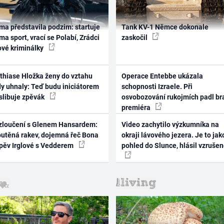
ma představila podzim: startuje
Tank KV-1 Němce dokonale
ma sport, vrací se Polabí, Zrádci
zaskočil
ové kriminálky
thiase Hložka ženy do vztahu
Operace Entebbe ukázala
dy uhnaly: Teď budu iniciátorem
schopnosti Izraele. Při
 slibuje zpěvák
osvobozování rukojmích padl br
premiéra
zloučení s Glenem Hansardem:
Video zachytilo výzkumníka na
outěná rakev, dojemná řeč Bona
okraji lávového jezera. Je to jak
zpěv Irglové s Vedderem
pohled do Slunce, hlásil vzruše