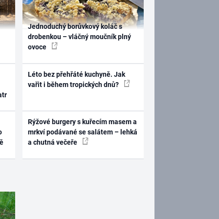
Jednoduchý borůvkový koláč s
drobenkou – vláčný moučník plný
ovoce
Léto bez přehřáté kuchyně. Jak
vařit i během tropických dnů?
atr
Rýžové burgery s kuřecím masem a
o
mrkví podávané se salátem – lehká
ně
a chutná večeře