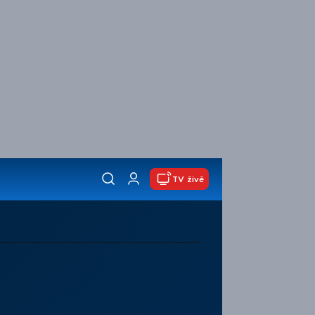
TV živě