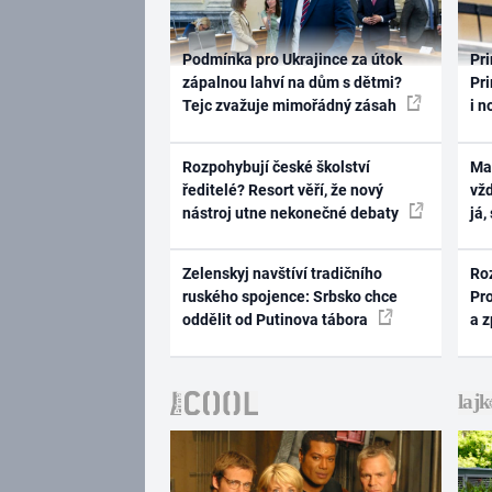
Podmínka pro Ukrajince za útok
Pri
zápalnou lahví na dům s dětmi?
Pri
Tejc zvažuje mimořádný zásah
i n
Rozpohybují české školství
Ma
ředitelé? Resort věří, že nový
vž
nástroj utne nekonečné debaty
já,
Zelenskyj navštíví tradičního
Ro
ruského spojence: Srbsko chce
Pr
oddělit od Putinova tábora
a 