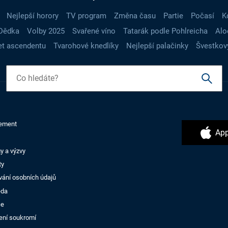
Nejlepší horory
TV program
Změna času
Partie
Počasí
K
Dědka
Volby 2025
Svařené víno
Tatarák podle Pohlreicha
Alo
t ascendentu
Tvarohové knedlíky
Nejlepší palačinky
Švestkov
ement
App
y a výzvy
ty
vání osobních údajů
ěda
ce
ení soukromí