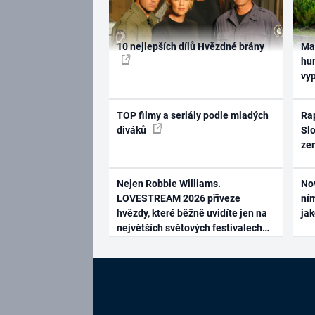
10 nejlepších dílů Hvězdné brány
Ma
hum
vy
TOP filmy a seriály podle mladých
Rap
diváků
Slo
ze
Nejen Robbie Williams.
No
LOVESTREAM 2026 přiveze
ním
hvězdy, které běžně uvidíte jen na
ja
největších světových festivalech