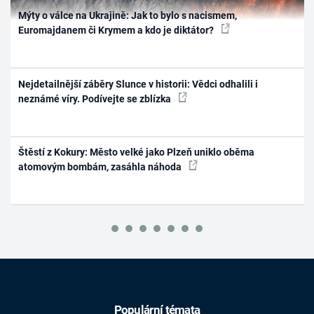
Mýty o válce na Ukrajině: Jak to bylo s nacismem,
Euromajdanem či Krymem a kdo je diktátor?
Nejdetailnější záběry Slunce v historii: Vědci odhalili i
neznámé víry. Podívejte se zblízka
Štěstí z Kokury: Město velké jako Plzeň uniklo oběma
atomovým bombám, zasáhla náhoda
Populární témata