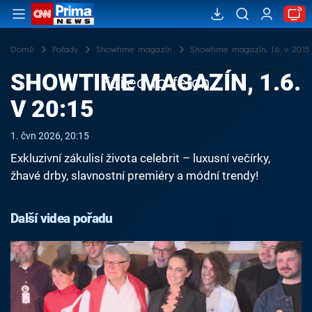
Domů
Pořady
Showtime magazín
Showtime magazín, 1.6. v 20:15
SHOWTIME MAGAZÍN, 1.6.
Failed to fetch
V 20:15
1. čvn 2026, 20:15
Exkluzivní zákulisí života celebrit – luxusní večírky,
žhavé drby, slavnostní premiéry a módní trendy!
Další videa pořadu