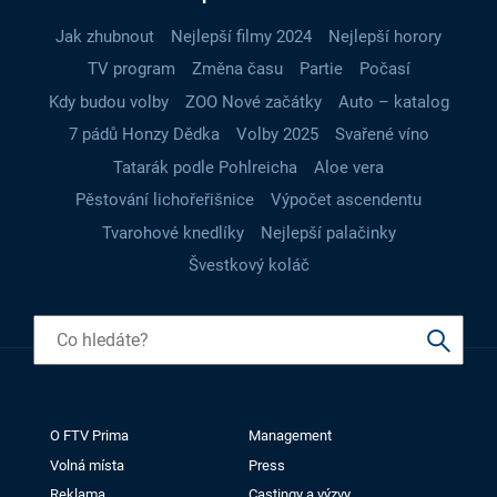
Jak zhubnout
Nejlepší filmy 2024
Nejlepší horory
TV program
Změna času
Partie
Počasí
Kdy budou volby
ZOO Nové začátky
Auto – katalog
7 pádů Honzy Dědka
Volby 2025
Svařené víno
Tatarák podle Pohlreicha
Aloe vera
Pěstování lichořeřišnice
Výpočet ascendentu
Tvarohové knedlíky
Nejlepší palačinky
Švestkový koláč
O FTV Prima
Management
Volná místa
Press
Reklama
Castingy a výzvy