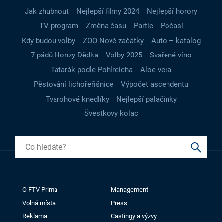
Jak zhubnout
Nejlepší filmy 2024
Nejlepší horory
TV program
Změna času
Partie
Počasí
Kdy budou volby
ZOO Nové začátky
Auto – katalog
7 pádů Honzy Dědka
Volby 2025
Svařené víno
Tatarák podle Pohlreicha
Aloe vera
Pěstování lichořeřišnice
Výpočet ascendentu
Tvarohové knedlíky
Nejlepší palačinky
Švestkový koláč
O FTV Prima
Management
Volná místa
Press
Reklama
Castingy a výzvy