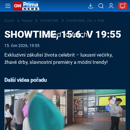
Domů
Pořady
SHOWTIME
SHOWTIME, 15.6. v 19:55
SHOWTIME, 15.6. V 19:55
Failed to fetch
15. čvn 2026, 19:55
Exkluzivní zákulisí života celebrit – luxusní večírky,
žhavé drby, slavnostní premiéry a módní trendy!
Další videa pořadu