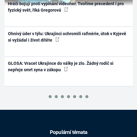
Hráči bojují proti vypínání videoher. Tvoříme precedent i pro
fyzický svět, říká Gregorová
Ohnivý úder v týlu: Ukrajinci ochromili rafinérie, útok v Kyjevě
si vyžádal i život dítěte
GLOSA: Vracet Ukrajince do války je zlo. Žádný rodič si
nepřeje smrt syna v zákopu
Populární témata