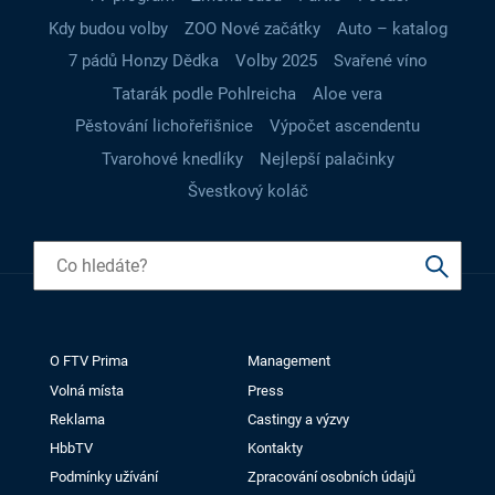
Kdy budou volby
ZOO Nové začátky
Auto – katalog
7 pádů Honzy Dědka
Volby 2025
Svařené víno
Tatarák podle Pohlreicha
Aloe vera
Pěstování lichořeřišnice
Výpočet ascendentu
Tvarohové knedlíky
Nejlepší palačinky
Švestkový koláč
O FTV Prima
Management
Volná místa
Press
Reklama
Castingy a výzvy
HbbTV
Kontakty
Podmínky užívání
Zpracování osobních údajů