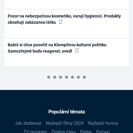
Pozor na nebezpečnou kosmetiku, varují hygienici. Produkty
obsahují zakázanou látku
Babiš si chce posvítit na Klempířovu kulturní politiku.
Samozřejmě budu reagovat, uvedl
Populární témata
Jak zhubnout
Nejlepší filmy 2024
Nejlepší horory
TV program
Změna času
Partie
Počasí