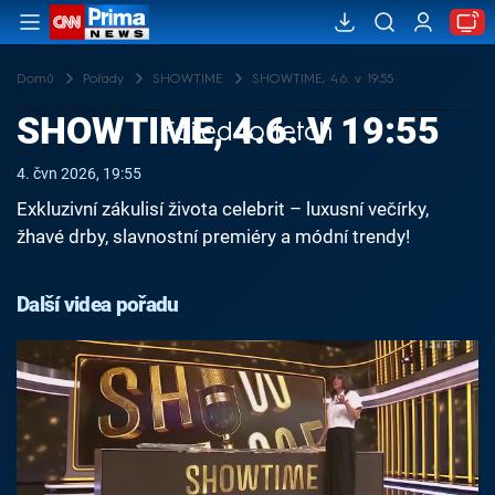
Domů
Pořady
SHOWTIME
SHOWTIME, 4.6. v 19:55
SHOWTIME, 4.6. V 19:55
Failed to fetch
4. čvn 2026, 19:55
Exkluzivní zákulisí života celebrit – luxusní večírky,
žhavé drby, slavnostní premiéry a módní trendy!
Další videa pořadu