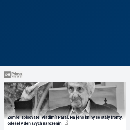
Zemřel spisovatel Vladimír Páral. Na jeho knihy se stály fronty,
odešel v den svých narozenin