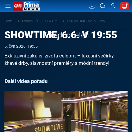
Domů
Pořady
SHOWTIME
SHOWTIME, 6.6. v 19:55
SHOWTIME, 6.6. V 19:55
Failed to fetch
6. čvn 2026, 19:55
Exkluzivní zákulisí života celebrit – luxusní večírky,
žhavé drby, slavnostní premiéry a módní trendy!
Další videa pořadu