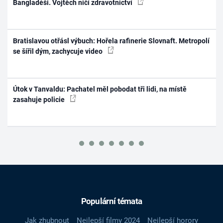
Bangladéši. Vojtěch ničí zdravotnictví
Bratislavou otřásl výbuch: Hořela rafinerie Slovnaft. Metropolí
se šířil dým, zachycuje video
Útok v Tanvaldu: Pachatel měl pobodat tři lidi, na místě
zasahuje policie
Populární témata
Jak zhubnout
Nejlepší filmy 2024
Nejlepší horory