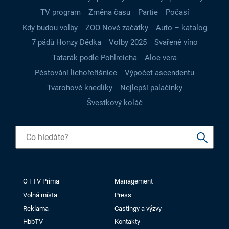
TV program
Změna času
Partie
Počasí
Kdy budou volby
ZOO Nové začátky
Auto – katalog
7 pádů Honzy Dědka
Volby 2025
Svařené víno
Tatarák podle Pohlreicha
Aloe vera
Pěstování lichořeřišnice
Výpočet ascendentu
Tvarohové knedlíky
Nejlepší palačinky
Švestkový koláč
O FTV Prima
Management
Volná místa
Press
Reklama
Castingy a výzvy
HbbTV
Kontakty