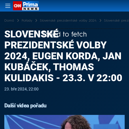
Domů
Pořady
Slovenské prezidentské volby 2024
Slovenské prezi
SLOVENSKÉ
Failed to fetch
PREZIDENTSKÉ VOLBY
2024, EUGEN KORDA, JAN
KUBÁČEK, THOMAS
KULIDAKIS - 23.3. V 22:00
23. bře 2024, 22:00
Další videa pořadu