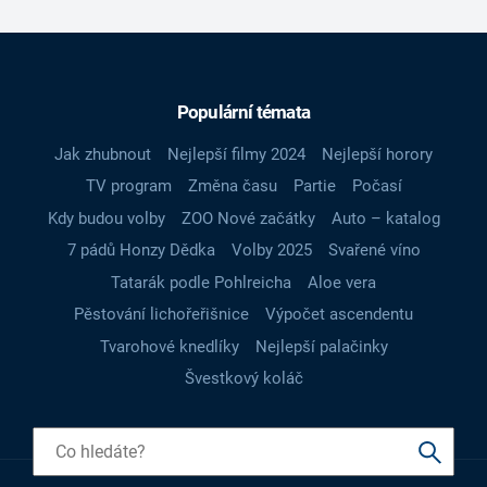
Populární témata
Jak zhubnout
Nejlepší filmy 2024
Nejlepší horory
TV program
Změna času
Partie
Počasí
Kdy budou volby
ZOO Nové začátky
Auto – katalog
7 pádů Honzy Dědka
Volby 2025
Svařené víno
Tatarák podle Pohlreicha
Aloe vera
Pěstování lichořeřišnice
Výpočet ascendentu
Tvarohové knedlíky
Nejlepší palačinky
Švestkový koláč