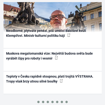
Neodborné, plýtváte penězi, píší umělci Babišovi kvůli
Klempířovi. Ministr kulturní politiku hájí
Muskova megalomanská vize: Největší budova světa bude
vyrábět čipy pro roboty i vesmír
Teploty v Česku rapidně stoupnou, platí trojitá VÝSTRAHA.
Tropy však brzy utnou silné bouřky