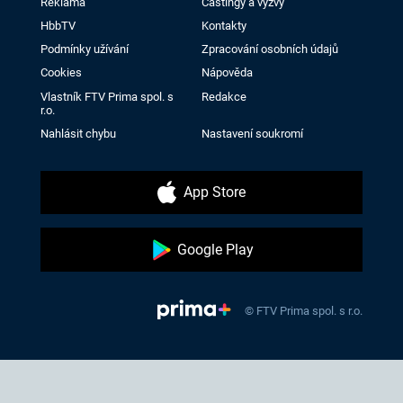
Reklama
Castingy a výzvy
HbbTV
Kontakty
Podmínky užívání
Zpracování osobních údajů
Cookies
Nápověda
Vlastník FTV Prima spol. s
Redakce
r.o.
Nahlásit chybu
Nastavení soukromí
App Store
Google Play
© FTV Prima spol. s r.o.