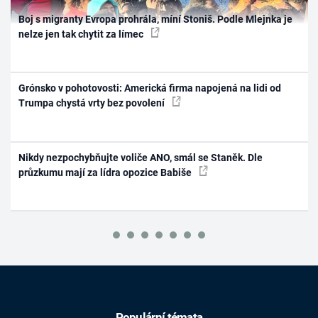
Boj s migranty Evropa prohrála, míní Stoniš. Podle Mlejnka je
nelze jen tak chytit za límec
Grónsko v pohotovosti: Americká firma napojená na lidi od
Trumpa chystá vrty bez povolení
Nikdy nezpochybňujte voliče ANO, smál se Staněk. Dle
průzkumu mají za lídra opozice Babiše
Populární témata