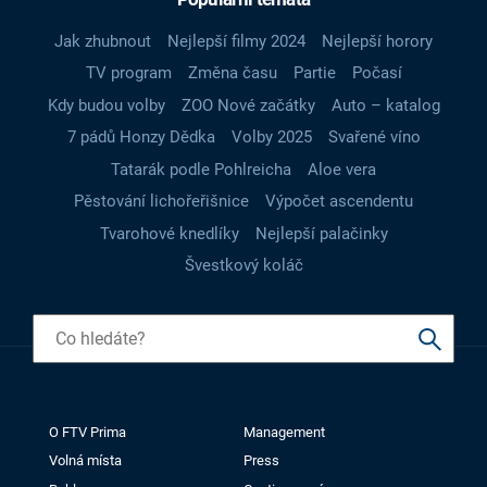
Jak zhubnout
Nejlepší filmy 2024
Nejlepší horory
TV program
Změna času
Partie
Počasí
Kdy budou volby
ZOO Nové začátky
Auto – katalog
7 pádů Honzy Dědka
Volby 2025
Svařené víno
Tatarák podle Pohlreicha
Aloe vera
Pěstování lichořeřišnice
Výpočet ascendentu
Tvarohové knedlíky
Nejlepší palačinky
Švestkový koláč
O FTV Prima
Management
Volná místa
Press