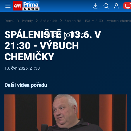
Domů
Pořady
Spáleniště
Spáleniště , 13.6. v 21:30 - Výbuch chemi
SPÁLENIŠTĚ , 13.6. V
Failed to fetch
21:30 - VÝBUCH
CHEMIČKY
13. čvn 2026, 21:30
Další videa pořadu