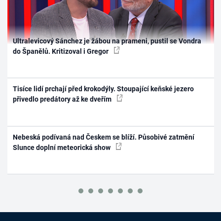
Ultralevicový Sánchez je žábou na prameni, pustil se Vondra
do Španělů. Kritizoval i Gregor
Tisíce lidí prchají před krokodýly. Stoupající keňské jezero
přivedlo predátory až ke dveřím
Nebeská podívaná nad Českem se blíží. Působivé zatmění
Slunce doplní meteorická show