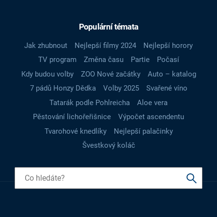
Populární témata
Jak zhubnout
Nejlepší filmy 2024
Nejlepší horory
TV program
Změna času
Partie
Počasí
Kdy budou volby
ZOO Nové začátky
Auto – katalog
7 pádů Honzy Dědka
Volby 2025
Svařené víno
Tatarák podle Pohlreicha
Aloe vera
Pěstování lichořeřišnice
Výpočet ascendentu
Tvarohové knedlíky
Nejlepší palačinky
Švestkový koláč