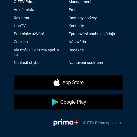
O FTV Prima
Management
Volná místa
Press
Reklama
Castingy a výzvy
HbbTV
Kontakty
Podmínky užívání
Zpracování osobních údajů
Cookies
Nápověda
Vlastník FTV Prima spol. s
Redakce
r.o.
Nahlásit chybu
Nastavení soukromí
App Store
Google Play
© FTV Prima spol. s r.o.