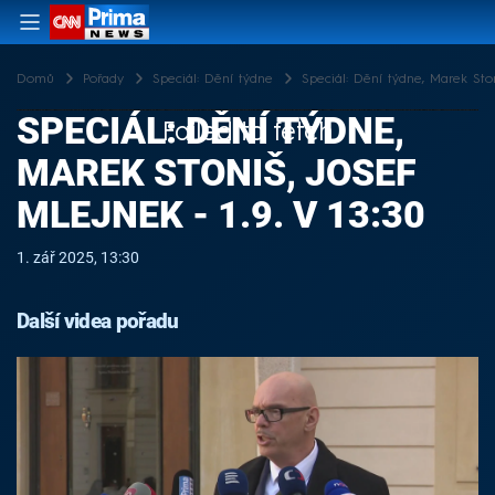
Domů
Pořady
Speciál: Dění týdne
Speciál: Dění týdne, Marek Stoni
SPECIÁL: DĚNÍ TÝDNE,
Failed to fetch
MAREK STONIŠ, JOSEF
MLEJNEK - 1.9. V 13:30
1. zář 2025, 13:30
Další videa pořadu