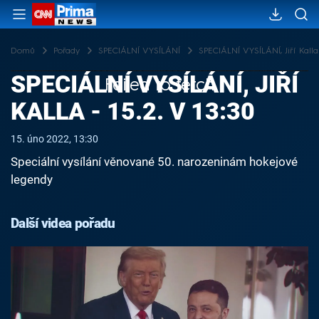
Domů
Pořady
SPECIÁLNÍ VYSÍLÁNÍ
SPECIÁLNÍ VYSÍLÁNÍ, Jiří Kalla 
SPECIÁLNÍ VYSÍLÁNÍ, JIŘÍ
Failed to fetch
KALLA - 15.2. V 13:30
15. úno 2022, 13:30
Speciální vysílání věnované 50. narozeninám hokejové
legendy
Další videa pořadu