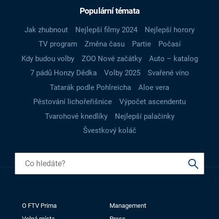
Populární témata
Jak zhubnout
Nejlepší filmy 2024
Nejlepší horory
TV program
Změna času
Partie
Počasí
Kdy budou volby
ZOO Nové začátky
Auto – katalog
7 pádů Honzy Dědka
Volby 2025
Svařené víno
Tatarák podle Pohlreicha
Aloe vera
Pěstování lichořeřišnice
Výpočet ascendentu
Tvarohové knedlíky
Nejlepší palačinky
Švestkový koláč
O FTV Prima
Management
Volná místa
Press