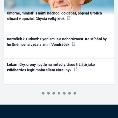
Úmorné, ministři s námi nechodí do debat, popsal Grolich
situaci v opozici. Chystá velký krok
Bartošek k Turkovi: Hyenismus a nehoráznost. Ke stíhání by
ho Sněmovna vydala, míní Vondráček
Lékárničky, drony i pytle na mrtvoly: Jsou tržiště jako
Wildberries legitimním cílem Ukrajiny?