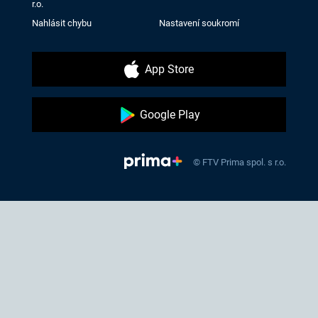
r.o.
Nahlásit chybu
Nastavení soukromí
App Store
Google Play
© FTV Prima spol. s r.o.