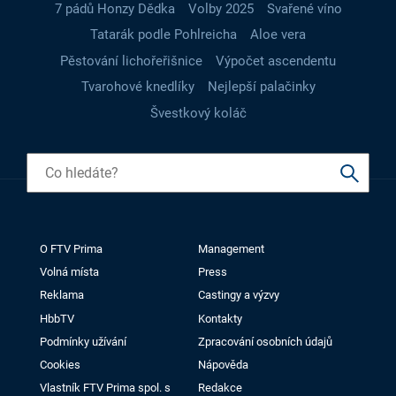
7 pádů Honzy Dědka
Volby 2025
Svařené víno
Tatarák podle Pohlreicha
Aloe vera
Pěstování lichořeřišnice
Výpočet ascendentu
Tvarohové knedlíky
Nejlepší palačinky
Švestkový koláč
O FTV Prima
Management
Volná místa
Press
Reklama
Castingy a výzvy
HbbTV
Kontakty
Podmínky užívání
Zpracování osobních údajů
Cookies
Nápověda
Vlastník FTV Prima spol. s
Redakce