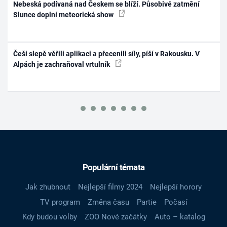
Nebeská podívaná nad Českem se blíží. Působivé zatmění
Slunce doplní meteorická show
Češi slepě věřili aplikaci a přecenili síly, píší v Rakousku. V
Alpách je zachraňoval vrtulník
Populární témata
Jak zhubnout
Nejlepší filmy 2024
Nejlepší horory
TV program
Změna času
Partie
Počasí
Kdy budou volby
ZOO Nové začátky
Auto – katalog