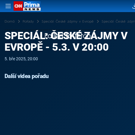
Domů
Pořady
Speciál: České zájmy v Evropě
Speciál: České zájm
SPECIÁL: ČESKÉ ZÁJMY V
Failed to fetch
EVROPĚ - 5.3. V 20:00
5. bře 2025, 20:00
Další videa pořadu