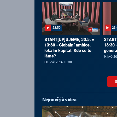
22:50
23:
START[UP]UJEME, 30.5. v
START[
13:30 - Globální ambice,
13:30 
lokální kapitál: Kde se to
generac
láme?
9. kvě 2
30. kvě 2026 13:30
S
Nejnovější videa