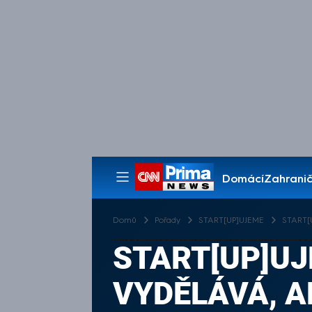
Domácí
Zahranič
Pořady
Domů
Pořady
START[UP]UJEME
START[U
START[UP]UJE
VYDĚLÁVÁ, A