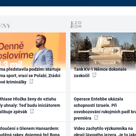
ma představila podzim: startuje
Tank KV-1 Němce dokonale
ma sport, vrací se Polabí, Zrádci
zaskočil
ové kriminálky
thiase Hložka ženy do vztahu
Operace Entebbe ukázala
dy uhnaly: Teď budu iniciátorem
schopnosti Izraele. Při
 slibuje zpěvák
osvobozování rukojmích padl br
premiéra
zloučení s Glenem Hansardem:
Video zachytilo výzkumníka na
outěná rakev, dojemná řeč Bona
okraji lávového jezera. Je to jak