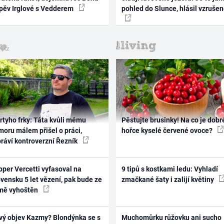
zpěv Irglové s Vedderem
pohled do Slunce, hlásil vzruše
rtyho frky: Táta kvůli mému
Pěstujte brusinky! Na co je dobr
oru málem přišel o práci,
hořce kyselé červené ovoce?
práví kontroverzní Řezník
per Vercetti vyfasoval na
9 tipů s kostkami ledu: Vyhladí
vensku 5 let vězení, pak bude ze
zmačkané šaty i zalijí květiny
mě vyhoštěn
vý objev Kazmy? Blondýnka se s
Muchomůrku růžovku ani sucho