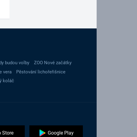
dy budou volby
ZOO Nové začátky
e vera
Pěstování lichořeřišnice
ý koláč
 Store
Google Play