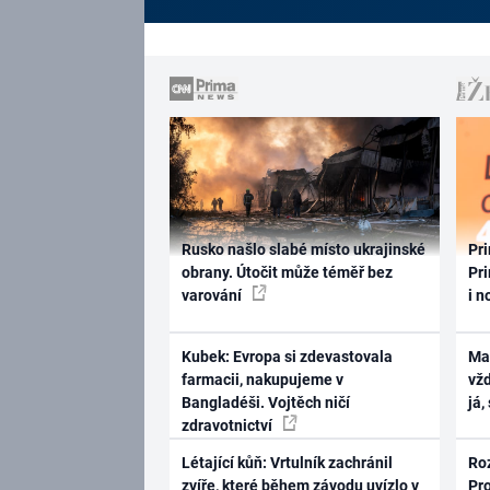
Rusko našlo slabé místo ukrajinské
Pri
obrany. Útočit může téměř bez
Pri
varování
i n
Kubek: Evropa si zdevastovala
Ma
farmacii, nakupujeme v
vž
Bangladéši. Vojtěch ničí
já,
zdravotnictví
Létající kůň: Vrtulník zachránil
Ro
zvíře, které během závodu uvízlo v
Pr