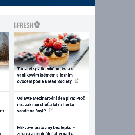
Tartaletky z lineckého těsta s
vanilkovým krémem a lesním
ovocem podle Bread Society
Oslavte Mezinárodní den piva: Proč
mrazák ničí chuť a kdy v horku
atr
vsadit na šnyt?
Mrkvové těstoviny bez lepku –
o
zdravá a originální alternativa