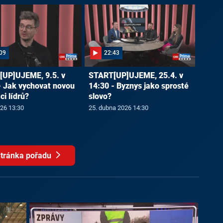
09
22:43
UP]UJEME, 9.5. v
START[UP]UJEME, 25.4. v
- Jak vychovat novou
14:30 - Byznys jako sprosté
i lídrů?
slovo?
026 13:30
25. dubna 2026 14:30
tránka pořadu