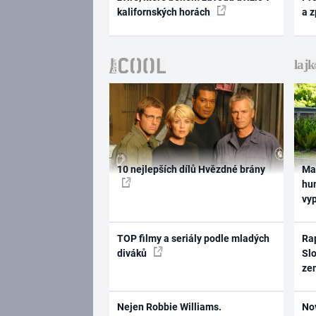
kalifornských horách
a 
10 nejlepších dílů Hvězdné brány
Ma
hum
vy
TOP filmy a seriály podle mladých
Rap
diváků
Slo
ze
Nejen Robbie Williams.
No