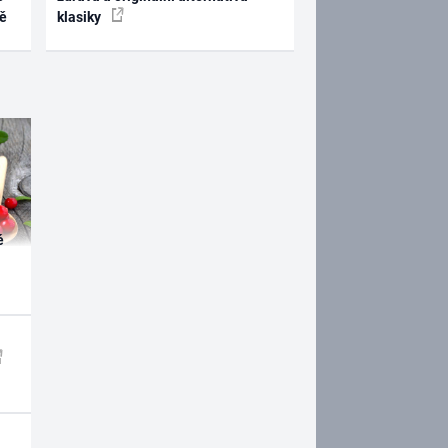
ně
klasiky
é