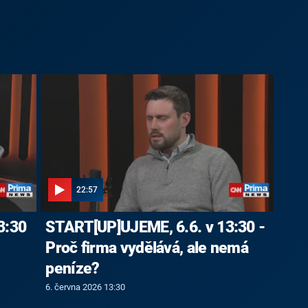
22:57
3:30
START[UP]UJEME, 6.6. v 13:30 -
Proč firma vydělává, ale nemá
peníze?
6. června 2026 13:30