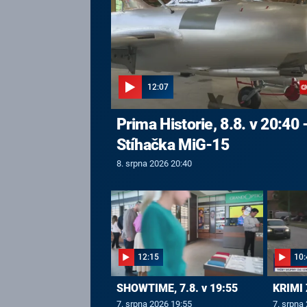
12:07
Prima Historie, 8.8. v 20:40 
Stíhačka MiG-15
8. srpna 2026 20:40
12:15
10:
SHOWTIME, 7.8. v 19:55
KRIMI 
7. srpna 2026 19:55
7. srpna