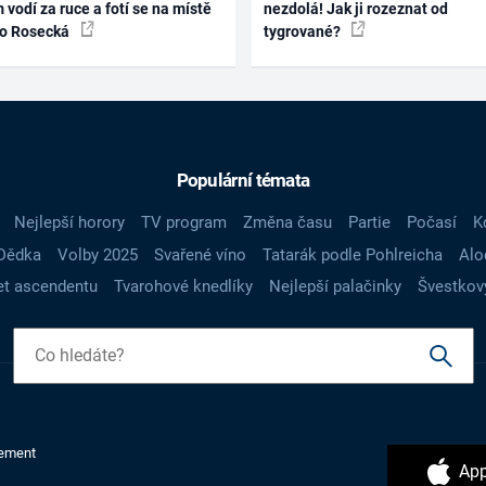
 vodí za ruce a fotí se na místě
nezdolá! Jak ji rozeznat od
ko Rosecká
tygrované?
Populární témata
Nejlepší horory
TV program
Změna času
Partie
Počasí
K
Dědka
Volby 2025
Svařené víno
Tatarák podle Pohlreicha
Alo
t ascendentu
Tvarohové knedlíky
Nejlepší palačinky
Švestkov
ement
App