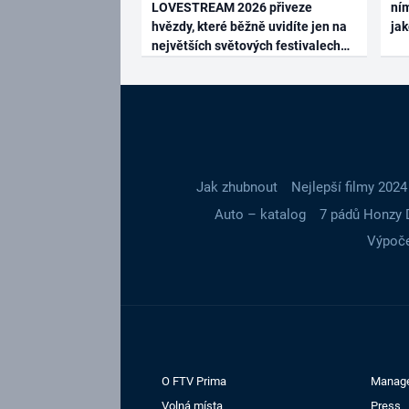
LOVESTREAM 2026 přiveze
ním
hvězdy, které běžně uvidíte jen na
ja
největších světových festivalech
Jak zhubnout
Nejlepší filmy 2024
Auto – katalog
7 pádů Honzy 
Výpoče
O FTV Prima
Manag
Volná místa
Press