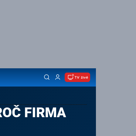
TV živě
PROČ FIRMA