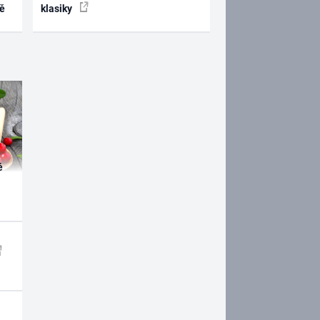
ně
klasiky
é