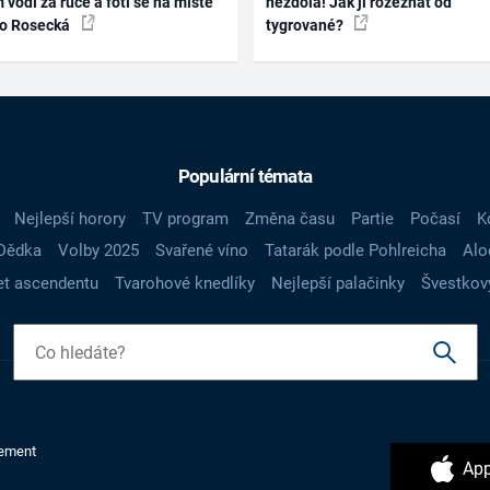
 vodí za ruce a fotí se na místě
nezdolá! Jak ji rozeznat od
ko Rosecká
tygrované?
Populární témata
Nejlepší horory
TV program
Změna času
Partie
Počasí
K
Dědka
Volby 2025
Svařené víno
Tatarák podle Pohlreicha
Alo
t ascendentu
Tvarohové knedlíky
Nejlepší palačinky
Švestkov
ement
App