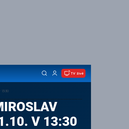
TV živě
 13:30
MIROSLAV
.10. V 13:30