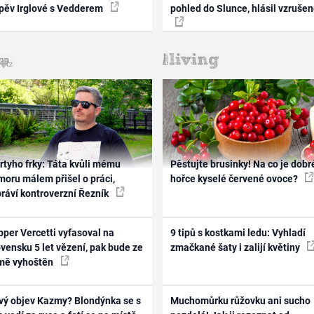
zpěv Irglové s Vedderem
pohled do Slunce, hlásil vzruše
rtyho frky: Táta kvůli mému
Pěstujte brusinky! Na co je dobr
oru málem přišel o práci,
hořce kyselé červené ovoce?
práví kontroverzní Řezník
per Vercetti vyfasoval na
9 tipů s kostkami ledu: Vyhladí
vensku 5 let vězení, pak bude ze
zmačkané šaty i zalijí květiny
mě vyhoštěn
vý objev Kazmy? Blondýnka se s
Muchomůrku růžovku ani sucho