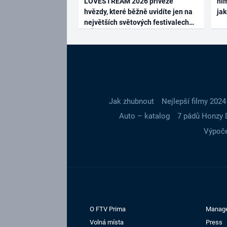
LOVESTREAM 2026 přiveze
ním
hvězdy, které běžně uvidíte jen na
ja
největších světových festivalech
Jak zhubnout
Nejlepší filmy 2024
Auto – katalog
7 pádů Honzy 
Výpoče
O FTV Prima
Manag
Volná místa
Press