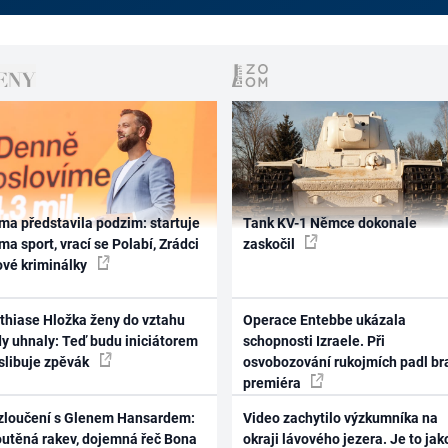
ma představila podzim: startuje
Tank KV-1 Němce dokonale
ma sport, vrací se Polabí, Zrádci
zaskočil
ové kriminálky
thiase Hložka ženy do vztahu
Operace Entebbe ukázala
dy uhnaly: Teď budu iniciátorem
schopnosti Izraele. Při
 slibuje zpěvák
osvobozování rukojmích padl br
premiéra
zloučení s Glenem Hansardem:
Video zachytilo výzkumníka na
outěná rakev, dojemná řeč Bona
okraji lávového jezera. Je to jak