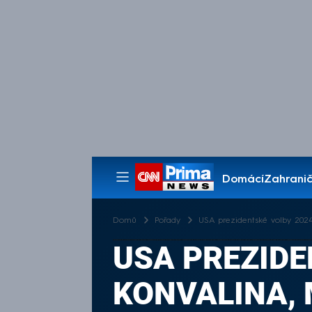
Domácí
Zahranič
Pořady
Domů
Pořady
USA prezidentské volby 202
USA PREZIDE
KONVALINA, 