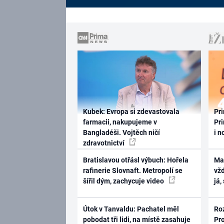
Kubek: Evropa si zdevastovala
Pri
farmacii, nakupujeme v
Pri
Bangladéši. Vojtěch ničí
i n
zdravotnictví
Bratislavou otřásl výbuch: Hořela
Ma
rafinerie Slovnaft. Metropolí se
vž
šířil dým, zachycuje video
já,
Útok v Tanvaldu: Pachatel měl
Ro
pobodat tři lidi, na místě zasahuje
Pr