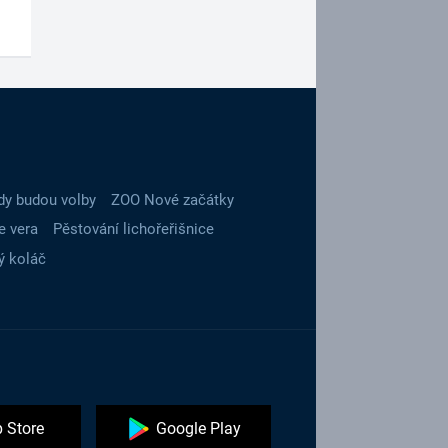
dy budou volby
ZOO Nové začátky
e vera
Pěstování lichořeřišnice
ý koláč
 Store
Google Play