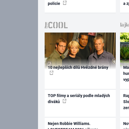
policie
a 
10 nejlepších dílů Hvězdné brány
Ma
hum
vy
TOP filmy a seriály podle mladých
Rap
diváků
Slo
ze
Nejen Robbie Williams.
No