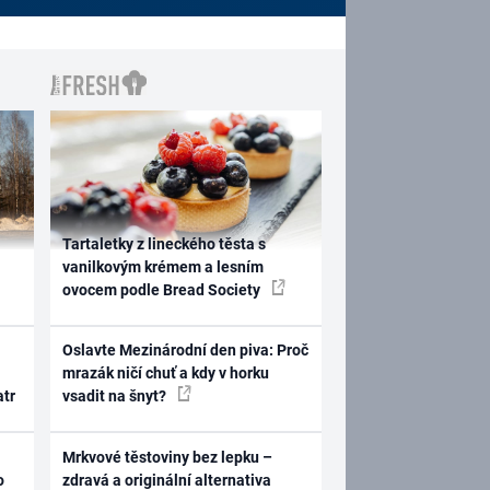
Tartaletky z lineckého těsta s
vanilkovým krémem a lesním
ovocem podle Bread Society
Oslavte Mezinárodní den piva: Proč
mrazák ničí chuť a kdy v horku
atr
vsadit na šnyt?
Mrkvové těstoviny bez lepku –
o
zdravá a originální alternativa