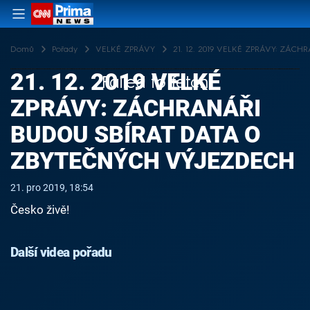
Domů
Pořady
VELKÉ ZPRÁVY
21. 12. 2019 VELKÉ ZPRÁVY: ZÁ
21. 12. 2019 VELKÉ
Failed to fetch
ZPRÁVY: ZÁCHRANÁŘI
BUDOU SBÍRAT DATA O
ZBYTEČNÝCH VÝJEZDECH
21. pro 2019, 18:54
Česko živě!
Další videa pořadu