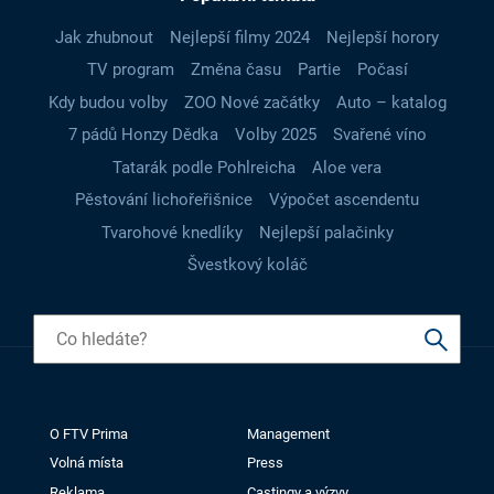
Jak zhubnout
Nejlepší filmy 2024
Nejlepší horory
TV program
Změna času
Partie
Počasí
Kdy budou volby
ZOO Nové začátky
Auto – katalog
7 pádů Honzy Dědka
Volby 2025
Svařené víno
Tatarák podle Pohlreicha
Aloe vera
Pěstování lichořeřišnice
Výpočet ascendentu
Tvarohové knedlíky
Nejlepší palačinky
Švestkový koláč
O FTV Prima
Management
Volná místa
Press
Reklama
Castingy a výzvy