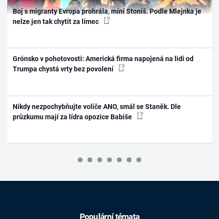
Boj s migranty Evropa prohrála, míní Stoniš. Podle Mlejnka je
nelze jen tak chytit za límec
Grónsko v pohotovosti: Americká firma napojená na lidi od
Trumpa chystá vrty bez povolení
Nikdy nezpochybňujte voliče ANO, smál se Staněk. Dle
průzkumu mají za lídra opozice Babiše
Populární témata