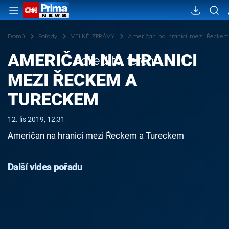
Domů
Pořady
VELKÉ ZPRÁVY
Američan na hranici mezi Řecke
AMERIČAN NA HRANICI
Failed to fetch
MEZI ŘECKEM A
TURECKEM
12. lis 2019, 12:31
Američan na hranici mezi Řeckem a Tureckem
Další videa pořadu