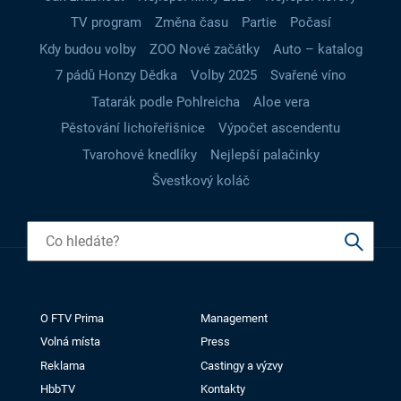
TV program
Změna času
Partie
Počasí
Kdy budou volby
ZOO Nové začátky
Auto – katalog
7 pádů Honzy Dědka
Volby 2025
Svařené víno
Tatarák podle Pohlreicha
Aloe vera
Pěstování lichořeřišnice
Výpočet ascendentu
Tvarohové knedlíky
Nejlepší palačinky
Švestkový koláč
O FTV Prima
Management
Volná místa
Press
Reklama
Castingy a výzvy
HbbTV
Kontakty