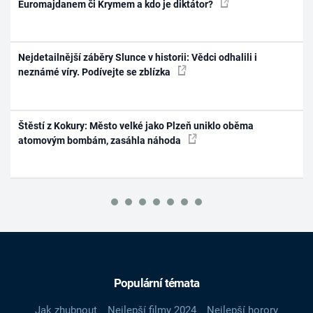
Euromajdanem či Krymem a kdo je diktátor?
Nejdetailnější záběry Slunce v historii: Vědci odhalili i
neznámé víry. Podívejte se zblízka
Štěstí z Kokury: Město velké jako Plzeň uniklo oběma
atomovým bombám, zasáhla náhoda
Populární témata
Jak zhubnout
Nejlepší filmy 2024
Nejlepší horory