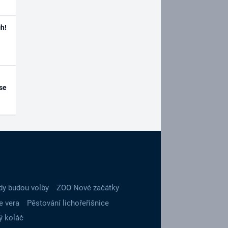
h!
se
dy budou volby
ZOO Nové začátky
e vera
Pěstování lichořeřišnice
ý koláč