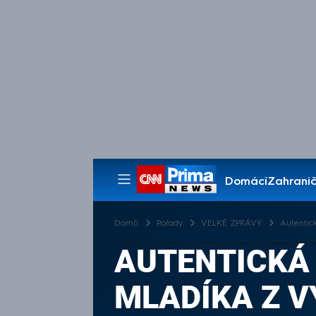
Domácí
Zahranič
Pořady
Domů
Pořady
VELKÉ ZPRÁVY
Autentic
AUTENTICKÁ
MLADÍKA Z 