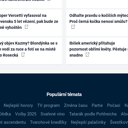
per Vercetti vyfasoval na
Odhalte pravdu o kočičích mýtec
vensku 5 let vězení, pak bude ze
Proč černá kočka nenosí smůlu?
mě vyhoštěn
vý objev Kazmy? Blondýnka se s
Ibišek americký přitahuje
 vodí za ruce a fotí se na místě
pozornost obřími květy. Pěstuje 
ko Rosecká
snadno
Populární témata
Nejlepší horory
TV program
Změna času
Partie
Počasí
K
Dědka
Volby 2025
Svařené víno
Tatarák podle Pohlreicha
Alo
t ascendentu
Tvarohové knedlíky
Nejlepší palačinky
Švestkov