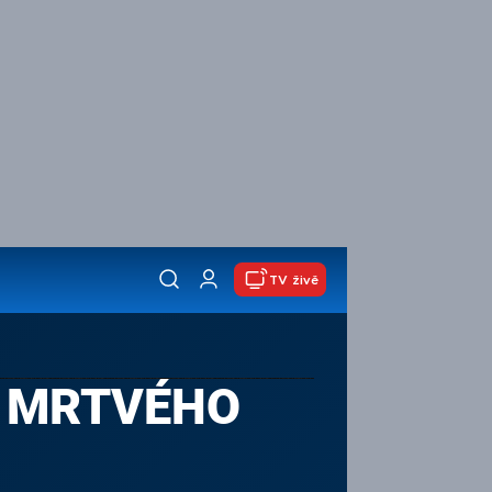
TV živě
Y MRTVÉHO