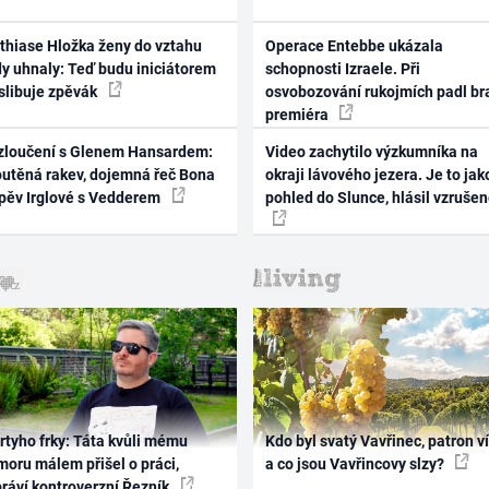
thiase Hložka ženy do vztahu
Operace Entebbe ukázala
dy uhnaly: Teď budu iniciátorem
schopnosti Izraele. Při
 slibuje zpěvák
osvobozování rukojmích padl br
premiéra
zloučení s Glenem Hansardem:
Video zachytilo výzkumníka na
outěná rakev, dojemná řeč Bona
okraji lávového jezera. Je to jak
zpěv Irglové s Vedderem
pohled do Slunce, hlásil vzruše
rtyho frky: Táta kvůli mému
Kdo byl svatý Vavřinec, patron v
oru málem přišel o práci,
a co jsou Vavřincovy slzy?
práví kontroverzní Řezník