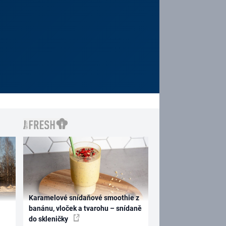
Karamelové snídaňové smoothie z
banánu, vloček a tvarohu – snídaně
do skleničky