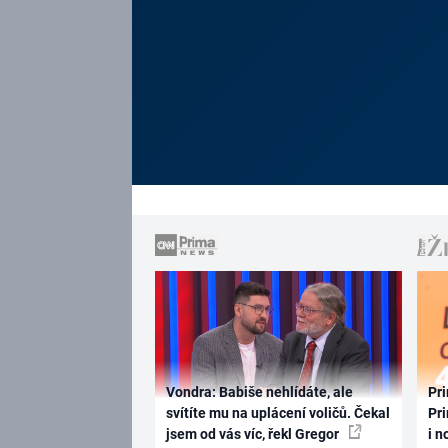
Vondra: Babiše nehlídáte, ale
Pri
svítíte mu na uplácení voličů. Čekal
Pri
jsem od vás víc, řekl Gregor
i n