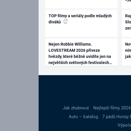
TOP filmy a seriály podle mladých
Rap
diváků
Slo
ze
Nejen Robbie Williams.
No
LOVESTREAM 2026 přiveze
ním
hvězdy, které běžně uvidíte jen na
ja
největších světových festivalech
Jak zhubnout
Nejlepší filmy 2024
Auto – katalog
7 pádů Honzy 
Výpoče