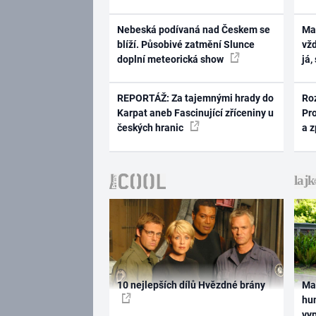
Nebeská podívaná nad Českem se
Ma
blíží. Působivé zatmění Slunce
vž
doplní meteorická show
já,
REPORTÁŽ: Za tajemnými hrady do
Ro
Karpat aneb Fascinující zříceniny u
Pr
českých hranic
a 
10 nejlepších dílů Hvězdné brány
Ma
hum
vy