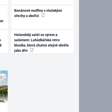
Banánové muffiny s vlašskými
ořechy a skořicí
atr
Holandský salát se sýrem a
o
salámem: Lahůdkářská retro
ně
klasika, která chutná stejně skvěle
jako dřív
ína,