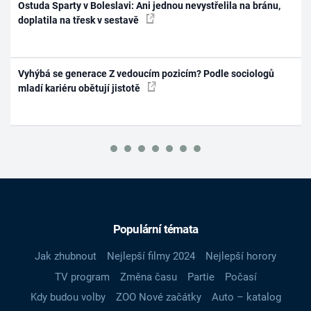
Ostuda Sparty v Boleslavi: Ani jednou nevystřelila na bránu,
doplatila na třesk v sestavě
Vyhýbá se generace Z vedoucím pozicím? Podle sociologů
mladí kariéru obětují jistotě
Populární témata
Jak zhubnout
Nejlepší filmy 2024
Nejlepší horory
TV program
Změna času
Partie
Počasí
Kdy budou volby
ZOO Nové začátky
Auto – katalog