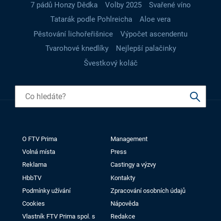
7 pádů Honzy Dědka
Volby 2025
Svařené víno
Tatarák podle Pohlreicha
Aloe vera
Pěstování lichořeřišnice
Výpočet ascendentu
Tvarohové knedlíky
Nejlepší palačinky
Švestkový koláč
O FTV Prima
Management
Volná místa
Press
Reklama
Castingy a výzvy
HbbTV
Kontakty
Podmínky užívání
Zpracování osobních údajů
Cookies
Nápověda
Vlastník FTV Prima spol. s
Redakce