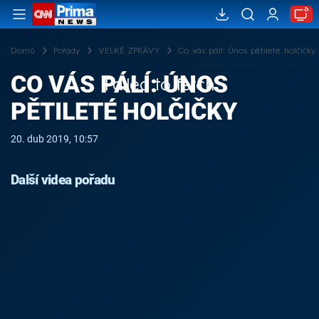
Domů
Pořady
VELKÉ ZPRÁVY
Co vás pálí: Únos pětileté holčičky
CO VÁS PÁLÍ: ÚNOS
Failed to fetch
PĚTILETÉ HOLČIČKY
20. dub 2019, 10:57
Další videa pořadu