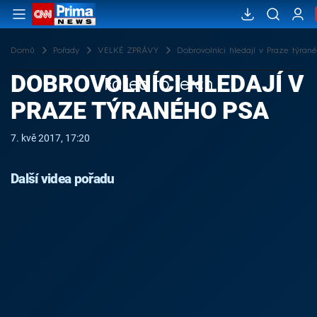
Domů
Pořady
VELKÉ ZPRÁVY
Dobrovolníci hledají v Praze týran
DOBROVOLNÍCI HLEDAJÍ V
Failed to fetch
PRAZE TÝRANÉHO PSA
7. kvě 2017, 17:20
Další videa pořadu