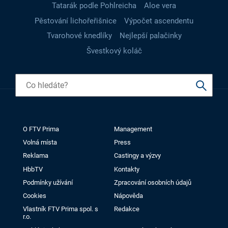
Tatarák podle Pohlreicha
Aloe vera
Pěstování lichořeřišnice
Výpočet ascendentu
Tvarohové knedlíky
Nejlepší palačinky
Švestkový koláč
O FTV Prima
Management
Volná místa
Press
Reklama
Castingy a výzvy
HbbTV
Kontakty
Podmínky užívání
Zpracování osobních údajů
Cookies
Nápověda
Vlastník FTV Prima spol. s
Redakce
r.o.