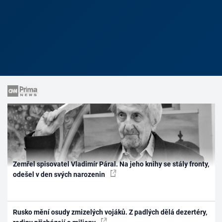
Zemřel spisovatel Vladimír Páral. Na jeho knihy se stály fronty,
odešel v den svých narozenin
Rusko mění osudy zmizelých vojáků. Z padlých dělá dezertéry,