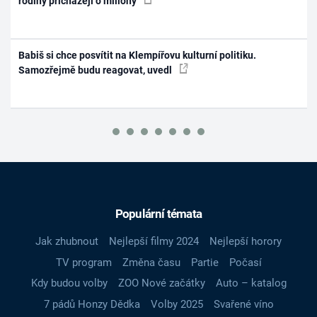
rodiny přicházejí o miliony
Babiš si chce posvítit na Klempířovu kulturní politiku.
Samozřejmě budu reagovat, uvedl
Populární témata
Jak zhubnout
Nejlepší filmy 2024
Nejlepší horory
TV program
Změna času
Partie
Počasí
Kdy budou volby
ZOO Nové začátky
Auto – katalog
7 pádů Honzy Dědka
Volby 2025
Svařené víno