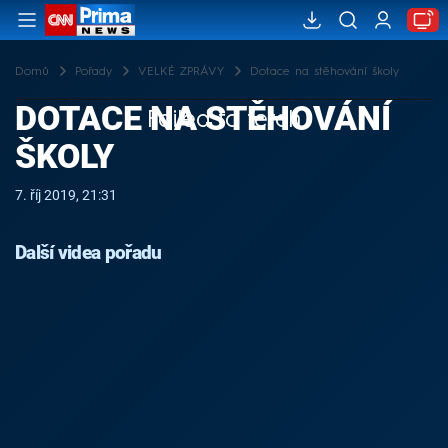
Domů
Pořady
VELKÉ ZPRÁVY
Dotace na stěhování školy
DOTACE NA STĚHOVÁNÍ
Failed to fetch
ŠKOLY
7. říj 2019, 21:31
Další videa pořadu