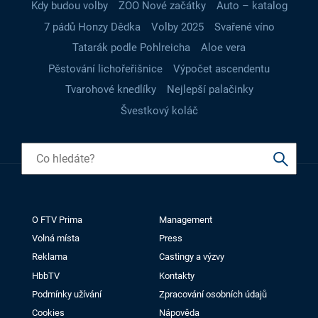
Kdy budou volby
ZOO Nové začátky
Auto – katalog
7 pádů Honzy Dědka
Volby 2025
Svařené víno
Tatarák podle Pohlreicha
Aloe vera
Pěstování lichořeřišnice
Výpočet ascendentu
Tvarohové knedlíky
Nejlepší palačinky
Švestkový koláč
O FTV Prima
Management
Volná místa
Press
Reklama
Castingy a výzvy
HbbTV
Kontakty
Podmínky užívání
Zpracování osobních údajů
Cookies
Nápověda