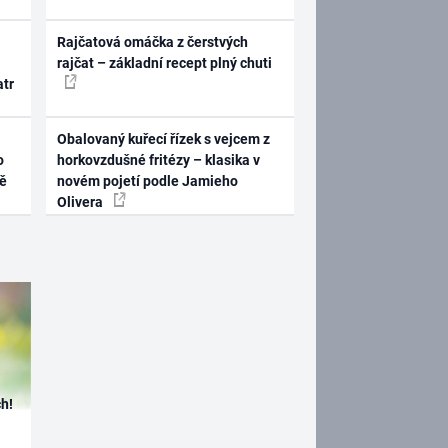
Rajčatová omáčka z čerstvých
rajčat – základní recept plný chuti
atr
Obalovaný kuřecí řízek s vejcem z
o
horkovzdušné fritézy – klasika v
ně
novém pojetí podle Jamieho
Olivera
h!