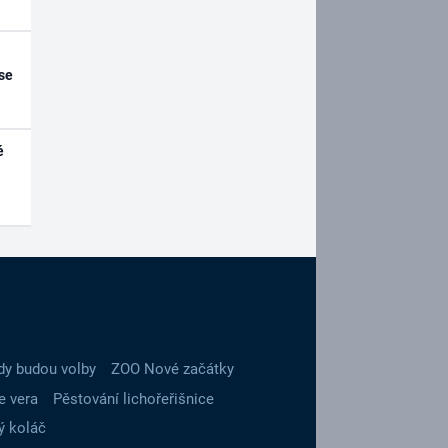
se
é
dy budou volby
ZOO Nové začátky
e vera
Pěstování lichořeřišnice
ý koláč