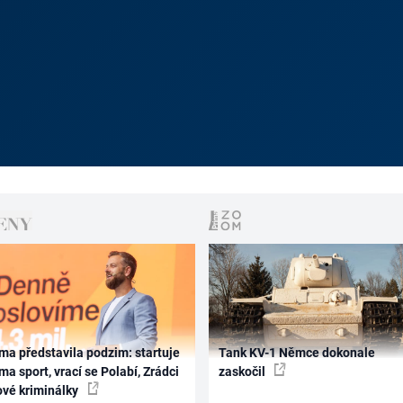
ma představila podzim: startuje
Tank KV-1 Němce dokonale
ma sport, vrací se Polabí, Zrádci
zaskočil
ové kriminálky