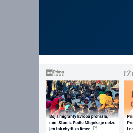
Boj s migranty Evropa prohrála,
Pri
míní Stoniš. Podle Mlejnka je nelze
Pri
jen tak chytit za límec
i n