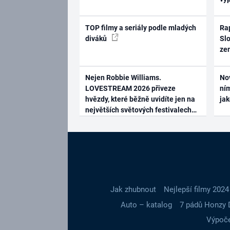
TOP filmy a seriály podle mladých
Rap
diváků
Slo
ze
Nejen Robbie Williams.
No
LOVESTREAM 2026 přiveze
ním
hvězdy, které běžně uvidíte jen na
ja
největších světových festivalech
Jak zhubnout
Nejlepší filmy 2024
Auto – katalog
7 pádů Honzy 
Výpoče