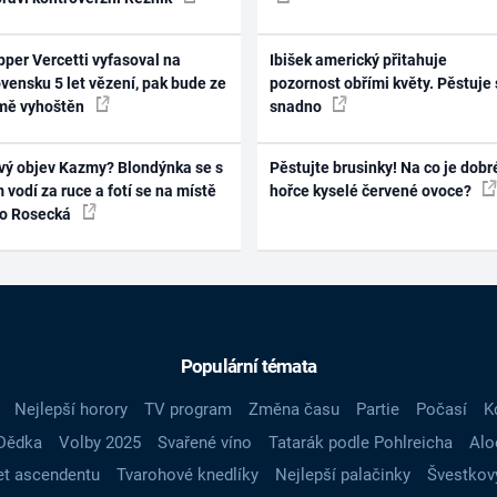
per Vercetti vyfasoval na
Ibišek americký přitahuje
vensku 5 let vězení, pak bude ze
pozornost obřími květy. Pěstuje 
mě vyhoštěn
snadno
vý objev Kazmy? Blondýnka se s
Pěstujte brusinky! Na co je dobr
 vodí za ruce a fotí se na místě
hořce kyselé červené ovoce?
ko Rosecká
Populární témata
Nejlepší horory
TV program
Změna času
Partie
Počasí
K
Dědka
Volby 2025
Svařené víno
Tatarák podle Pohlreicha
Alo
t ascendentu
Tvarohové knedlíky
Nejlepší palačinky
Švestkov