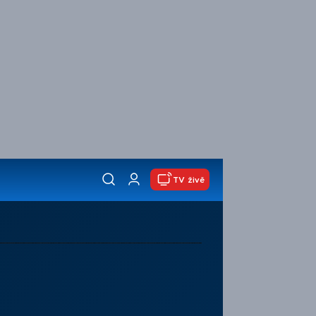
TV živě