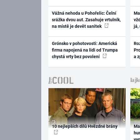
Vážná nehoda u Pohořelic: Čelní
Ma
srážka dvou aut. Zasahuje vrtulník,
vž
na místě je devět sanitek
já,
Grónsko v pohotovosti: Americká
Ro
firma napojená na lidi od Trumpa
Pr
chystá vrty bez povolení
a 
10 nejlepších dílů Hvězdné brány
Ma
hum
vy