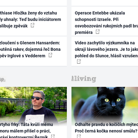
thiase Hložka ženy do vztahu
Operace Entebbe ukázala
dy uhnaly: Teď budu iniciátorem
schopnosti Izraele. Při
 slibuje zpěvák
osvobozování rukojmích padl br
premiéra
zloučení s Glenem Hansardem:
Video zachytilo výzkumníka na
outěná rakev, dojemná řeč Bona
okraji lávového jezera. Je to jak
zpěv Irglové s Vedderem
pohled do Slunce, hlásil vzruše
rtyho frky: Táta kvůli mému
Odhalte pravdu o kočičích mýtec
oru málem přišel o práci,
Proč černá kočka nenosí smůlu?
práví kontroverzní Řezník