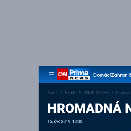
Domácí
Zahranič
Pořady
Domů
Pořady
VELKÉ ZPRÁVY
Hromadn
HROMADNÁ N
15. čvc 2019, 13:32