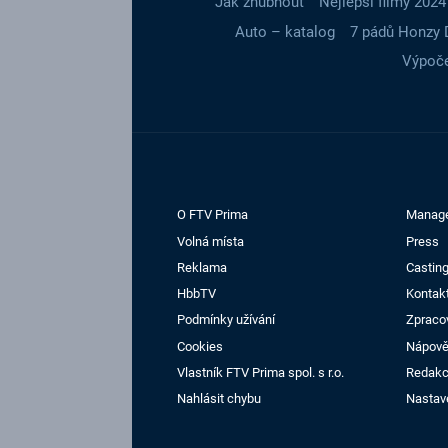
Jak zhubnout
Nejlepší filmy 2024
Auto – katalog
7 pádů Honzy 
Výpoče
O FTV Prima
Manag
Volná místa
Press
Reklama
Casting
HbbTV
Kontak
Podmínky užívání
Zpraco
Cookies
Nápov
Vlastník FTV Prima spol. s r.o.
Redak
Nahlásit chybu
Nastav