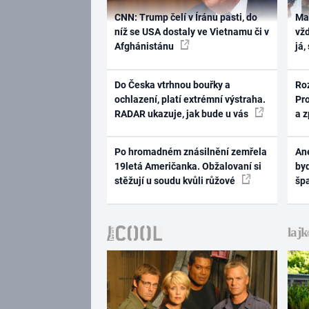
CNN: Trump čelí v Íránu pasti, do
Ma
níž se USA dostaly ve Vietnamu či v
vž
Afghánistánu
já,
Do Česka vtrhnou bouřky a
Ro
ochlazení, platí extrémní výstraha.
Pr
RADAR ukazuje, jak bude u vás
a 
Po hromadném znásilnění zemřela
Ane
19letá Američanka. Obžalovaní si
byd
stěžují u soudu kvůli růžové
šp