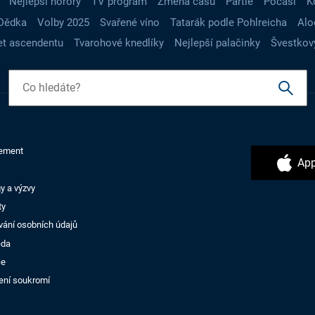
Nejlepší horory
TV program
Změna času
Partie
Počasí
K
Dědka
Volby 2025
Svařené víno
Tatarák podle Pohlreicha
Alo
t ascendentu
Tvarohové knedlíky
Nejlepší palačinky
Švestkov
ement
App
y a výzvy
ty
vání osobních údajů
ěda
ce
ení soukromí