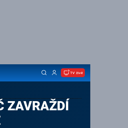
TV živě
Č ZAVRAŽDÍ
E