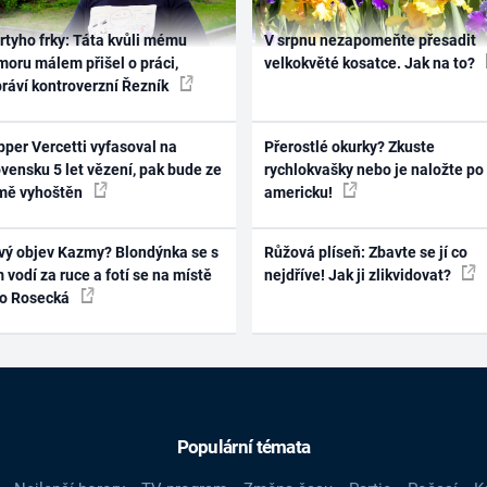
rtyho frky: Táta kvůli mému
V srpnu nezapomeňte přesadit
oru málem přišel o práci,
velkokvěté kosatce. Jak na to?
práví kontroverzní Řezník
per Vercetti vyfasoval na
Přerostlé okurky? Zkuste
vensku 5 let vězení, pak bude ze
rychlokvašky nebo je naložte po
mě vyhoštěn
americku!
vý objev Kazmy? Blondýnka se s
Růžová plíseň: Zbavte se jí co
 vodí za ruce a fotí se na místě
nejdříve! Jak ji zlikvidovat?
ko Rosecká
Populární témata