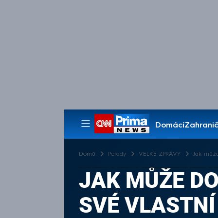
Domácí
Zahranič
Pořady
Domů
Pořady
VELKÉ ZPRÁVY
Jak může 
JAK MŮŽE DO
SVÉ VLASTNÍ 