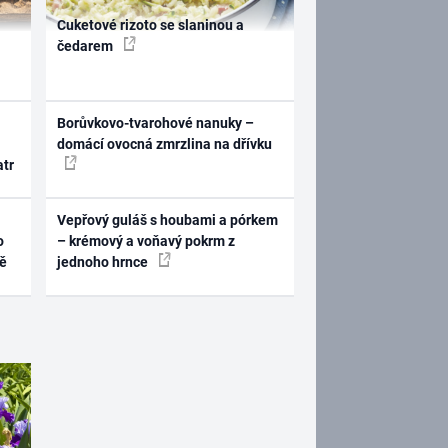
Cuketové rizoto se slaninou a
čedarem
Borůvkovo-tvarohové nanuky –
domácí ovocná zmrzlina na dřívku
atr
Vepřový guláš s houbami a pórkem
o
– krémový a voňavý pokrm z
ně
jednoho hrnce