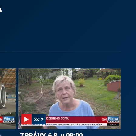
A
56:19
-
ZPRÁVY, 6.8. v 09:00