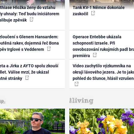
thiase Hložka ženy do vztahu
Tank KV-1 Němce dokonale
dy uhnaly: Teď budu iniciátorem
zaskočil
 slibuje zpěvák
zloučení s Glenem Hansardem:
Operace Entebbe ukázala
outěná rakev, dojemná řeč Bona
schopnosti Izraele. Při
zpěv Irglové s Vedderem
osvobozování rukojmích padl br
premiéra
ta a Jirka z AYTO spolu zkouší
Video zachytilo výzkumníka na
let. Válise mrzí, že ukázal
okraji lávového jezera. Je to jak
atné stránky
pohled do Slunce, hlásil vzruše