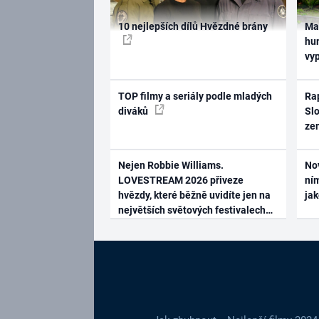
10 nejlepších dílů Hvězdné brány
Ma
hum
vy
TOP filmy a seriály podle mladých
Rap
diváků
Slo
ze
Nejen Robbie Williams.
No
LOVESTREAM 2026 přiveze
ním
hvězdy, které běžně uvidíte jen na
ja
největších světových festivalech