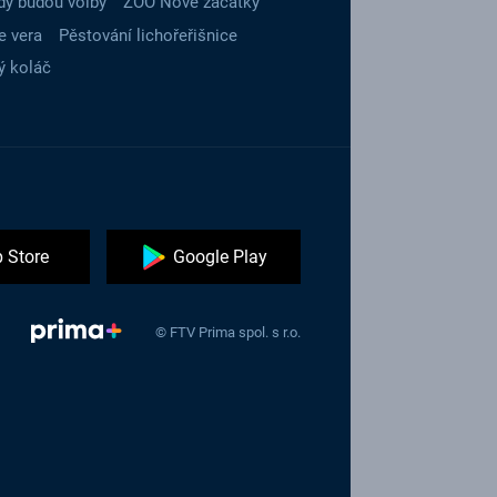
dy budou volby
ZOO Nové začátky
e vera
Pěstování lichořeřišnice
ý koláč
 Store
Google Play
© FTV Prima spol. s r.o.