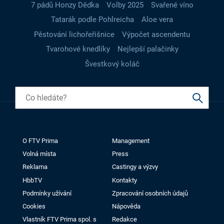
7 pádů Honzy Dědka
Volby 2025
Svařené víno
Tatarák podle Pohlreicha
Aloe vera
Pěstování lichořeřišnice
Výpočet ascendentu
Tvarohové knedlíky
Nejlepší palačinky
Švestkový koláč
O FTV Prima
Management
Volná místa
Press
Reklama
Castingy a výzvy
HbbTV
Kontakty
Podmínky užívání
Zpracování osobních údajů
Cookies
Nápověda
Vlastník FTV Prima spol. s
Redakce