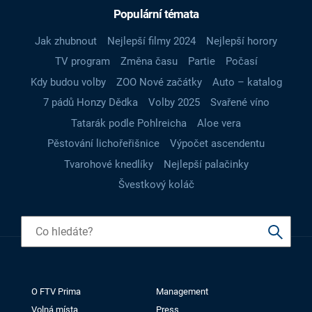
Populární témata
Jak zhubnout
Nejlepší filmy 2024
Nejlepší horory
TV program
Změna času
Partie
Počasí
Kdy budou volby
ZOO Nové začátky
Auto – katalog
7 pádů Honzy Dědka
Volby 2025
Svařené víno
Tatarák podle Pohlreicha
Aloe vera
Pěstování lichořeřišnice
Výpočet ascendentu
Tvarohové knedlíky
Nejlepší palačinky
Švestkový koláč
O FTV Prima
Management
Volná místa
Press