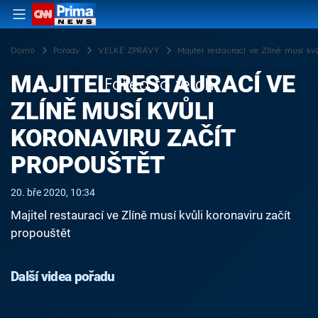
Domů
Pořady
VELKÉ ZPRÁVY
Majitel restaurací ve Zlíně musí kv
MAJITEL RESTAURACÍ VE
Failed to fetch
ZLÍNĚ MUSÍ KVŮLI
KORONAVIRU ZAČÍT
PROPOUŠTĚT
20. bře 2020, 10:34
Majitel restaurací ve Zlíně musí kvůli koronaviru začít
propouštět
Další videa pořadu