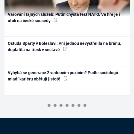
Varování tajných služeb: Putin chystá test NATO. Ve hře je i
útok na české sousedy
Ostuda Sparty v Boleslavi: Ani jednou nevystřelila na bránu,
doplatila na třesk v sestavě
Vyhýbá se generace Z vedoucím pozicím? Podle sociologů
mladí kariéru obětují jistotě