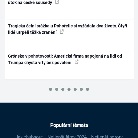
útok na české sousedy
Tragická čelní srážka u Pohořelic si vyžádala dva životy. Čtyři
lidé utrpěli těžká zranění
Grónsko v pohotovosti: Americká firma napojená na lidi od
Trumpa chystá vrty bez povolení
Populární témata
Jak zhubnout
Nejlepší filmy 2024
Nejlepší horory