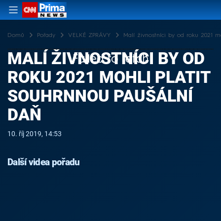
Domů
Pořady
VELKÉ ZPRÁVY
Malí živnostníci by od roku 2021 m
MALÍ ŽIVNOSTNÍCI BY OD
Failed to fetch
ROKU 2021 MOHLI PLATIT
SOUHRNNOU PAUŠÁLNÍ
DAŇ
10. říj 2019, 14:53
Další videa pořadu