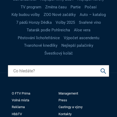
TV program
Změna času
Partie
Počasí
Kdy budou volby
ZOO Nové začátky
Auto – katalog
7 pádů Honzy Dědka
Volby 2025
Svařené víno
Tatarák podle Pohlreicha
Aloe vera
Pěstování lichořeřišnice
Výpočet ascendentu
Tvarohové knedlíky
Nejlepší palačinky
Švestkový koláč
O FTV Prima
Management
Volná místa
Press
Reklama
Castingy a výzvy
HbbTV
Kontakty