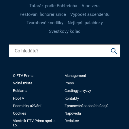
Tatarák podle Pohlreicha
Aloe vera
Pěstování lichořeřišnice
Výpočet ascendentu
Tvarohové knedlíky
Nejlepší palačinky
Švestkový koláč
O FTV Prima
Management
Volná místa
Press
Reklama
Castingy a výzvy
HbbTV
Kontakty
Podmínky užívání
Zpracování osobních údajů
Cookies
Nápověda
Vlastník FTV Prima spol. s
Redakce
r.o.