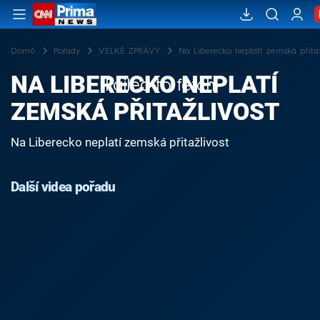
Domů
Pořady
VELKÉ ZPRÁVY
Na Liberecko neplatí zemská přitaž
NA LIBERECKO NEPLATÍ
Failed to fetch
ZEMSKÁ PŘITAŽLIVOST
Na Liberecko neplatí zemská přitažlivost
Další videa pořadu