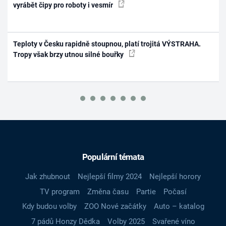
vyrábět čipy pro roboty i vesmír
Teploty v Česku rapidně stoupnou, platí trojitá VÝSTRAHA.
Tropy však brzy utnou silné bouřky
Populární témata
Jak zhubnout
Nejlepší filmy 2024
Nejlepší horory
TV program
Změna času
Partie
Počasí
Kdy budou volby
ZOO Nové začátky
Auto – katalog
7 pádů Honzy Dědka
Volby 2025
Svařené víno