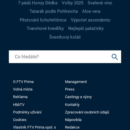
7 pádů Honzy Dědka
Volby 2025
Svařené víno
Tatarák podle Pohlreicha
Aloe vera
Pěstování lichořeřišnice
Výpočet ascendentu
Tvarohové knedlíky
Nejlepší palačinky
Švestkový koláč
O FTV Prima
Management
Volná místa
Press
Reklama
Castingy a výzvy
HbbTV
Kontakty
Podmínky užívání
Zpracování osobních údajů
Cookies
Nápověda
Vlastník FTV Prima spol. s
Redakce