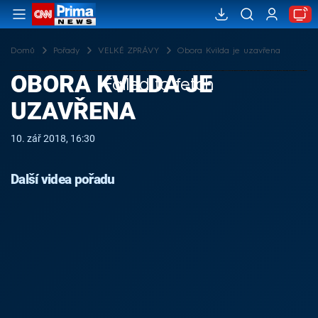
Domů
Pořady
VELKÉ ZPRÁVY
Obora Kvilda je uzavřena
OBORA KVILDA JE
Failed to fetch
UZAVŘENA
10. zář 2018, 16:30
Další videa pořadu