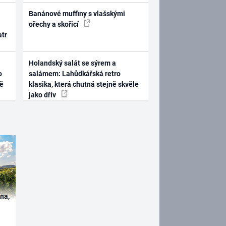
Banánové muffiny s vlašskými
ořechy a skořicí
atr
Holandský salát se sýrem a
o
salámem: Lahůdkářská retro
ně
klasika, která chutná stejně skvěle
jako dřív
ína,