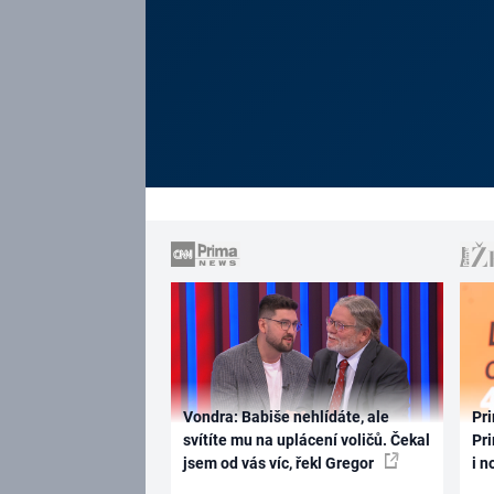
Vondra: Babiše nehlídáte, ale
Pri
svítíte mu na uplácení voličů. Čekal
Pri
jsem od vás víc, řekl Gregor
i n