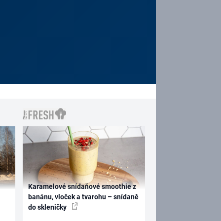
Karamelové snídaňové smoothie z
banánu, vloček a tvarohu – snídaně
do skleničky