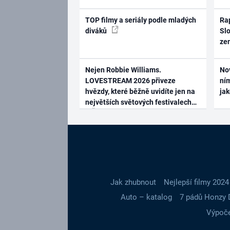
TOP filmy a seriály podle mladých
Rap
diváků
Slo
ze
Nejen Robbie Williams.
No
LOVESTREAM 2026 přiveze
ním
hvězdy, které běžně uvidíte jen na
ja
největších světových festivalech
Jak zhubnout
Nejlepší filmy 2024
Auto – katalog
7 pádů Honzy 
Výpoče