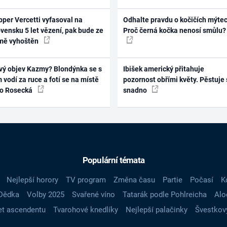
per Vercetti vyfasoval na
Odhalte pravdu o kočičích mýtec
vensku 5 let vězení, pak bude ze
Proč černá kočka nenosí smůlu?
mě vyhoštěn
vý objev Kazmy? Blondýnka se s
Ibišek americký přitahuje
 vodí za ruce a fotí se na místě
pozornost obřími květy. Pěstuje 
ko Rosecká
snadno
Populární témata
Nejlepší horory
TV program
Změna času
Partie
Počasí
K
Dědka
Volby 2025
Svařené víno
Tatarák podle Pohlreicha
Alo
t ascendentu
Tvarohové knedlíky
Nejlepší palačinky
Švestkov