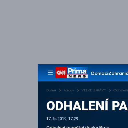
Domácí
Zahranič
Pořady
Domů
Pořady
VELKÉ ZPRÁVY
Odhalení
ODHALENÍ P
17. lis 2019, 17:29
Odhalení pamětní desky Brno