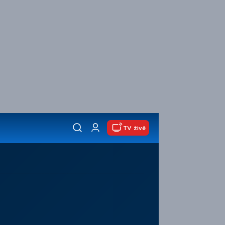
TV živě