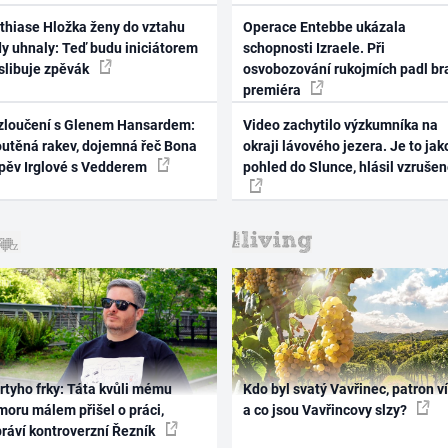
thiase Hložka ženy do vztahu
Operace Entebbe ukázala
dy uhnaly: Teď budu iniciátorem
schopnosti Izraele. Při
 slibuje zpěvák
osvobozování rukojmích padl br
premiéra
zloučení s Glenem Hansardem:
Video zachytilo výzkumníka na
outěná rakev, dojemná řeč Bona
okraji lávového jezera. Je to jak
zpěv Irglové s Vedderem
pohled do Slunce, hlásil vzruše
rtyho frky: Táta kvůli mému
Kdo byl svatý Vavřinec, patron v
oru málem přišel o práci,
a co jsou Vavřincovy slzy?
práví kontroverzní Řezník