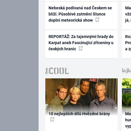
Nebeská podívaná nad Českem se
Ma
blíží. Působivé zatmění Slunce
vž
doplní meteorická show
já,
REPORTÁŽ: Za tajemnými hrady do
Ro
Karpat aneb Fascinující zříceniny u
Pr
českých hranic
a 
10 nejlepších dílů Hvězdné brány
Ma
hum
vy