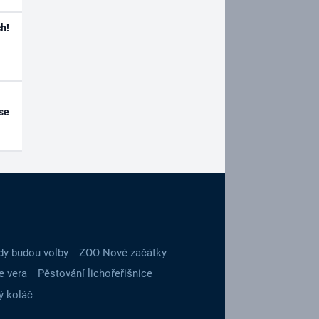
h!
se
dy budou volby
ZOO Nové začátky
e vera
Pěstování lichořeřišnice
ý koláč