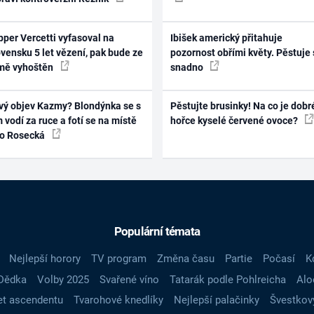
per Vercetti vyfasoval na
Ibišek americký přitahuje
vensku 5 let vězení, pak bude ze
pozornost obřími květy. Pěstuje 
mě vyhoštěn
snadno
vý objev Kazmy? Blondýnka se s
Pěstujte brusinky! Na co je dobr
 vodí za ruce a fotí se na místě
hořce kyselé červené ovoce?
ko Rosecká
Populární témata
Nejlepší horory
TV program
Změna času
Partie
Počasí
K
Dědka
Volby 2025
Svařené víno
Tatarák podle Pohlreicha
Alo
t ascendentu
Tvarohové knedlíky
Nejlepší palačinky
Švestkov