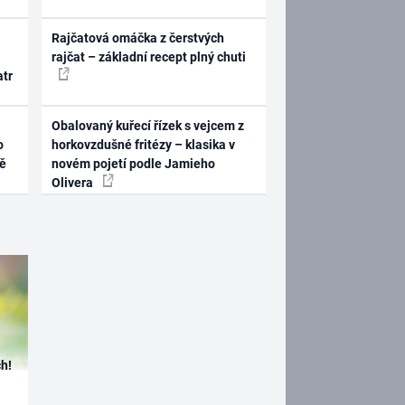
Rajčatová omáčka z čerstvých
rajčat – základní recept plný chuti
atr
Obalovaný kuřecí řízek s vejcem z
o
horkovzdušné fritézy – klasika v
ně
novém pojetí podle Jamieho
Olivera
h!