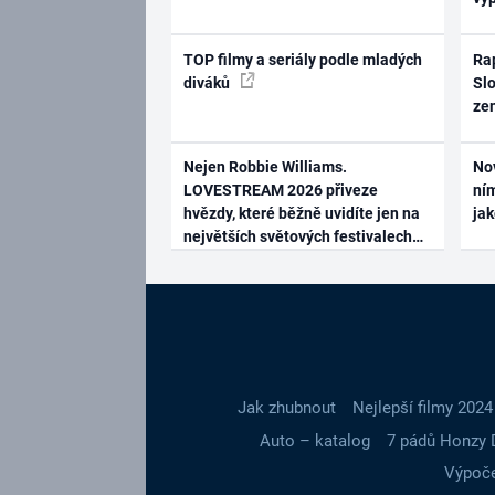
TOP filmy a seriály podle mladých
Rap
diváků
Slo
ze
Nejen Robbie Williams.
No
LOVESTREAM 2026 přiveze
ním
hvězdy, které běžně uvidíte jen na
ja
největších světových festivalech
Jak zhubnout
Nejlepší filmy 2024
Auto – katalog
7 pádů Honzy 
Výpoče