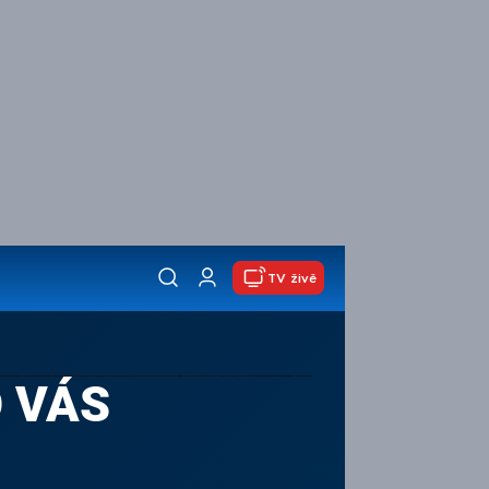
TV živě
 VÁS