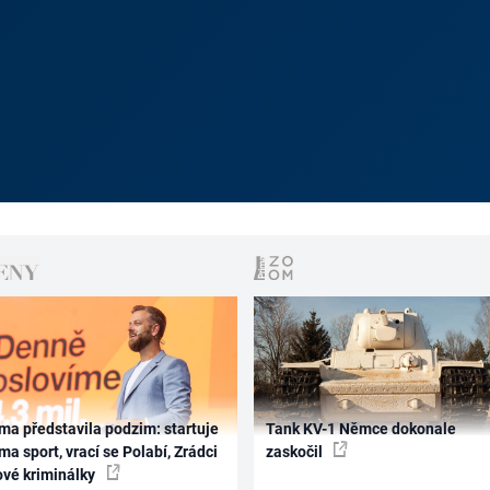
ma představila podzim: startuje
Tank KV-1 Němce dokonale
ma sport, vrací se Polabí, Zrádci
zaskočil
ové kriminálky