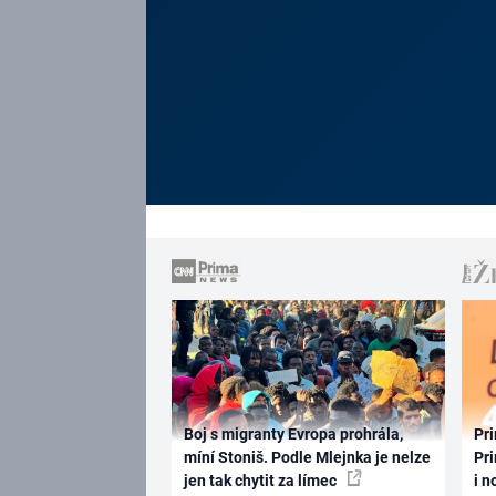
Boj s migranty Evropa prohrála,
Pri
míní Stoniš. Podle Mlejnka je nelze
Pri
jen tak chytit za límec
i n