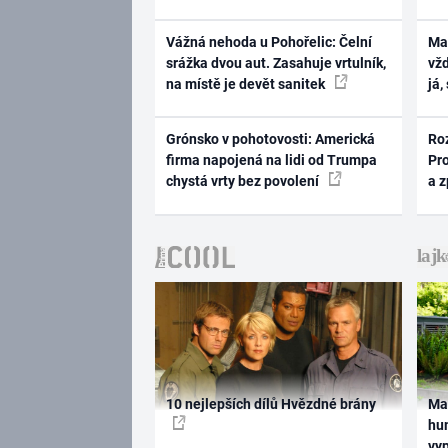
Vážná nehoda u Pohořelic: Čelní
Ma
srážka dvou aut. Zasahuje vrtulník,
vž
na místě je devět sanitek
já,
Grónsko v pohotovosti: Americká
Ro
firma napojená na lidi od Trumpa
Pr
chystá vrty bez povolení
a 
10 nejlepších dílů Hvězdné brány
Ma
hum
vy