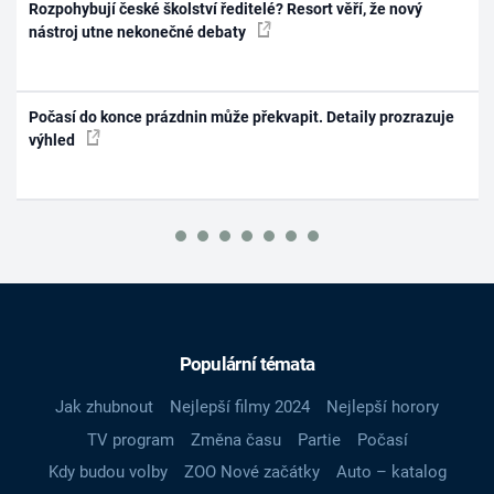
Rozpohybují české školství ředitelé? Resort věří, že nový
nástroj utne nekonečné debaty
Počasí do konce prázdnin může překvapit. Detaily prozrazuje
výhled
Populární témata
Jak zhubnout
Nejlepší filmy 2024
Nejlepší horory
TV program
Změna času
Partie
Počasí
Kdy budou volby
ZOO Nové začátky
Auto – katalog