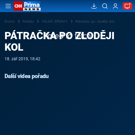
Domů
Pořady
VELKÉ ZPRÁVY
Pátračka po zloději kol
PÁTRAČKA PO ZLODĚJI
Failed to fetch
KOL
18. zář 2019, 18:42
Další videa pořadu