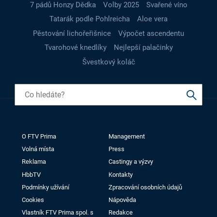
7 pádů Honzy Dědka
Volby 2025
Svařené víno
Tatarák podle Pohlreicha
Aloe vera
Pěstování lichořeřišnice
Výpočet ascendentu
Tvarohové knedlíky
Nejlepší palačinky
Švestkový koláč
O FTV Prima
Management
Volná místa
Press
Reklama
Castingy a výzvy
HbbTV
Kontakty
Podmínky užívání
Zpracování osobních údajů
Cookies
Nápověda
Vlastník FTV Prima spol. s
Redakce