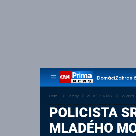
Domácí
Zahranič
Pořady
Domů
Pořady
VELKÉ ZPRÁVY
Policist
POLICISTA S
MLADÉHO MO