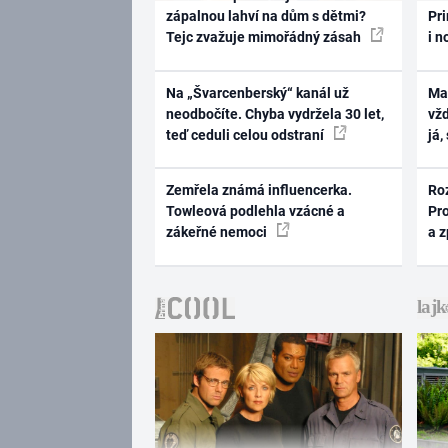
zápalnou lahví na dům s dětmi?
Pri
Tejc zvažuje mimořádný zásah
i n
Na „Švarcenberský“ kanál už
Ma
neodbočíte. Chyba vydržela 30 let,
vž
teď ceduli celou odstraní
já,
Zemřela známá influencerka.
Ro
Towleová podlehla vzácné a
Pr
zákeřné nemoci
a 