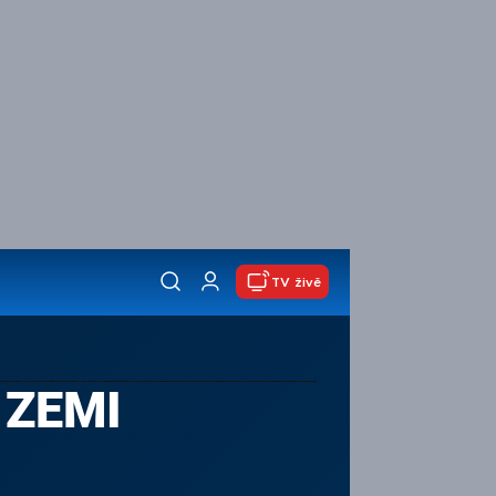
TV živě
 ZEMI