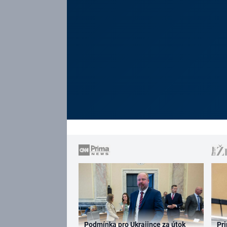
Podmínka pro Ukrajince za útok
Pri