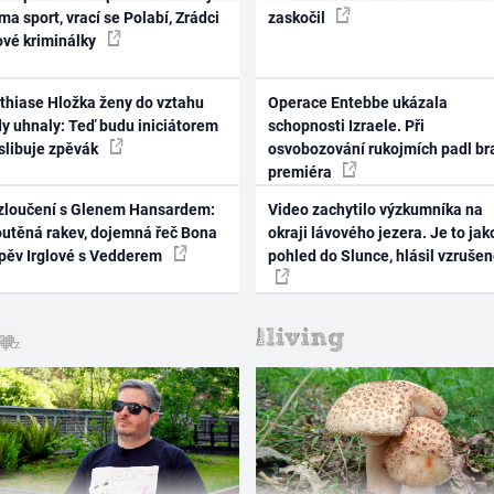
ma sport, vrací se Polabí, Zrádci
zaskočil
ové kriminálky
thiase Hložka ženy do vztahu
Operace Entebbe ukázala
dy uhnaly: Teď budu iniciátorem
schopnosti Izraele. Při
 slibuje zpěvák
osvobozování rukojmích padl br
premiéra
zloučení s Glenem Hansardem:
Video zachytilo výzkumníka na
outěná rakev, dojemná řeč Bona
okraji lávového jezera. Je to jak
zpěv Irglové s Vedderem
pohled do Slunce, hlásil vzruše