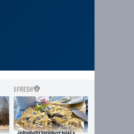
Jednoduchý borůvkový koláč s