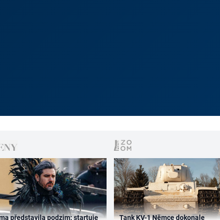
ma představila podzim: startuje
Tank KV-1 Němce dokonale