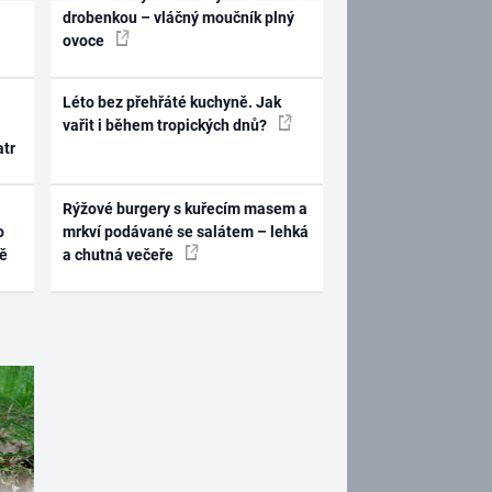
drobenkou – vláčný moučník plný
ovoce
Léto bez přehřáté kuchyně. Jak
vařit i během tropických dnů?
atr
Rýžové burgery s kuřecím masem a
o
mrkví podávané se salátem – lehká
ně
a chutná večeře