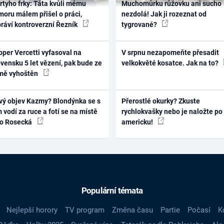
rtyho frky: Táta kvůli mému
Muchomůrku růžovku ani sucho
oru málem přišel o práci,
nezdolá! Jak ji rozeznat od
práví kontroverzní Řezník
tygrované?
per Vercetti vyfasoval na
V srpnu nezapomeňte přesadit
vensku 5 let vězení, pak bude ze
velkokvěté kosatce. Jak na to?
mě vyhoštěn
vý objev Kazmy? Blondýnka se s
Přerostlé okurky? Zkuste
 vodí za ruce a fotí se na místě
rychlokvašky nebo je naložte po
ko Rosecká
americku!
Populární témata
Nejlepší horory
TV program
Změna času
Partie
Počasí
K