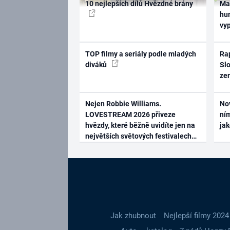
10 nejlepších dílů Hvězdné brány
Ma
hum
vy
TOP filmy a seriály podle mladých
Rap
diváků
Slo
ze
Nejen Robbie Williams.
No
LOVESTREAM 2026 přiveze
ním
hvězdy, které běžně uvidíte jen na
ja
největších světových festivalech
Jak zhubnout
Nejlepší filmy 2024