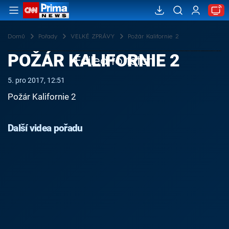
Domů
Pořady
VELKÉ ZPRÁVY
Požár Kalifornie 2
POŽÁR KALIFORNIE 2
Failed to fetch
5. pro 2017, 12:51
Požár Kalifornie 2
Další videa pořadu