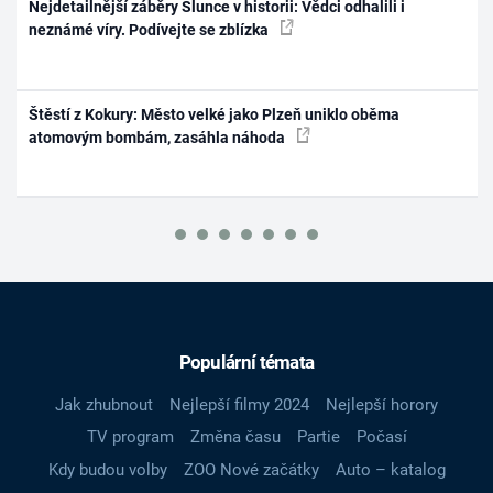
Nejdetailnější záběry Slunce v historii: Vědci odhalili i
neznámé víry. Podívejte se zblízka
Štěstí z Kokury: Město velké jako Plzeň uniklo oběma
atomovým bombám, zasáhla náhoda
Populární témata
Jak zhubnout
Nejlepší filmy 2024
Nejlepší horory
TV program
Změna času
Partie
Počasí
Kdy budou volby
ZOO Nové začátky
Auto – katalog