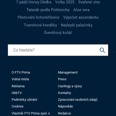
7 pádů Honzy Dědka
Volby 2025
Svařené víno
Tatarák podle Pohlreicha
Aloe vera
Pěstování lichořeřišnice
Výpočet ascendentu
Tvarohové knedlíky
Nejlepší palačinky
Švestkový koláč
O FTV Prima
Management
Volná místa
Press
Reklama
Castingy a výzvy
HbbTV
Kontakty
Podmínky užívání
Zpracování osobních údajů
Cookies
Nápověda
Vlastník FTV Prima spol. s
Redakce