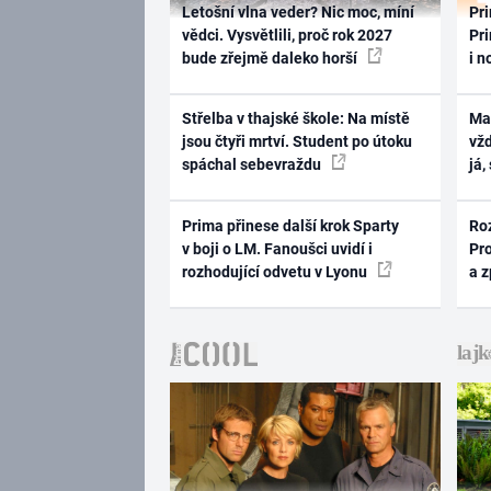
Letošní vlna veder? Nic moc, míní
Pri
vědci. Vysvětlili, proč rok 2027
Pri
bude zřejmě daleko horší
i n
Střelba v thajské škole: Na místě
Ma
jsou čtyři mrtví. Student po útoku
vž
spáchal sebevraždu
já,
Prima přinese další krok Sparty
Ro
v boji o LM. Fanoušci uvidí i
Pr
rozhodující odvetu v Lyonu
a 