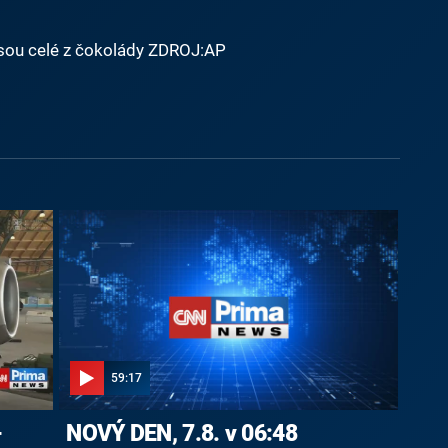
 jsou celé z čokolády ZDROJ:AP
59:17
-
NOVÝ DEN, 7.8. v 06:48