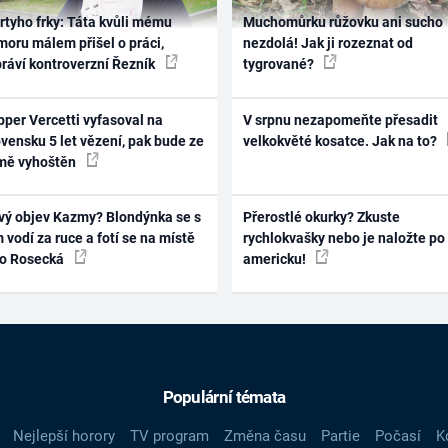
rtyho frky: Táta kvůli mému
Muchomůrku růžovku ani sucho
oru málem přišel o práci,
nezdolá! Jak ji rozeznat od
práví kontroverzní Řezník
tygrované?
per Vercetti vyfasoval na
V srpnu nezapomeňte přesadit
vensku 5 let vězení, pak bude ze
velkokvěté kosatce. Jak na to?
mě vyhoštěn
vý objev Kazmy? Blondýnka se s
Přerostlé okurky? Zkuste
 vodí za ruce a fotí se na místě
rychlokvašky nebo je naložte po
ko Rosecká
americku!
Populární témata
Nejlepší horory
TV program
Změna času
Partie
Počasí
K