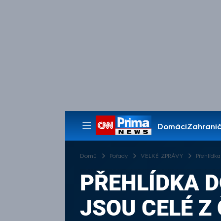
Domácí
Zahranič
Pořady
Domů
Pořady
VELKÉ ZPRÁVY
Přehlídk
PŘEHLÍDKA D
JSOU CELÉ Z