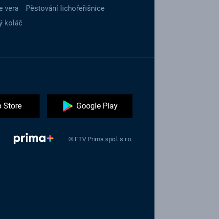
e vera
Pěstování lichořeřišnice
ý koláč
 Store
Google Play
© FTV Prima spol. s r.o.