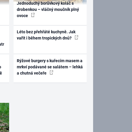
Jednoduchý borůvkový koláč s
drobenkou – vláčný moučník plný
ovoce
Léto bez přehřáté kuchyně. Jak
vařit i během tropických dnů?
atr
Rýžové burgery s kuřecím masem a
o
mrkví podávané se salátem – lehká
ně
a chutná večeře