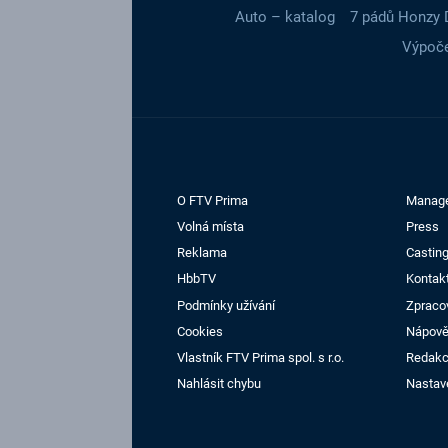
Auto – katalog
7 pádů Honzy 
Výpoče
O FTV Prima
Manag
Volná místa
Press
Reklama
Casting
HbbTV
Kontak
Podmínky užívání
Zpraco
Cookies
Nápov
Vlastník FTV Prima spol. s r.o.
Redak
Nahlásit chybu
Nastav