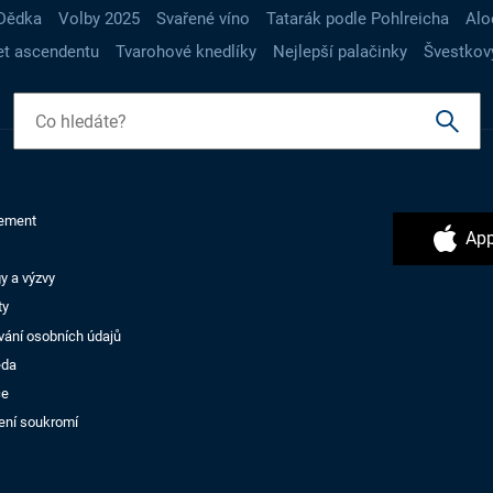
Dědka
Volby 2025
Svařené víno
Tatarák podle Pohlreicha
Alo
t ascendentu
Tvarohové knedlíky
Nejlepší palačinky
Švestkov
ement
App
y a výzvy
ty
vání osobních údajů
ěda
ce
ení soukromí