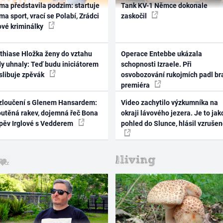
ma představila podzim: startuje
Tank KV-1 Němce dokonale
ma sport, vrací se Polabí, Zrádci
zaskočil
ové kriminálky
thiase Hložka ženy do vztahu
Operace Entebbe ukázala
dy uhnaly: Teď budu iniciátorem
schopnosti Izraele. Při
 slibuje zpěvák
osvobozování rukojmích padl br
premiéra
zloučení s Glenem Hansardem:
Video zachytilo výzkumníka na
outěná rakev, dojemná řeč Bona
okraji lávového jezera. Je to jak
zpěv Irglové s Vedderem
pohled do Slunce, hlásil vzruše