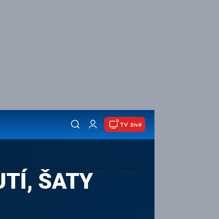
TV živě
TÍ, ŠATY
P