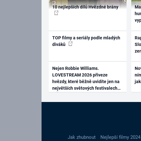
10 nejlepších dílů Hvězdné brány
Ma
hum
vy
TOP filmy a seriály podle mladých
Rap
diváků
Slo
ze
Nejen Robbie Williams.
No
LOVESTREAM 2026 přiveze
ním
hvězdy, které běžně uvidíte jen na
ja
největších světových festivalech
Jak zhubnout
Nejlepší filmy 2024