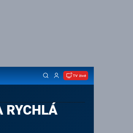
TV živě
A RYCHLÁ