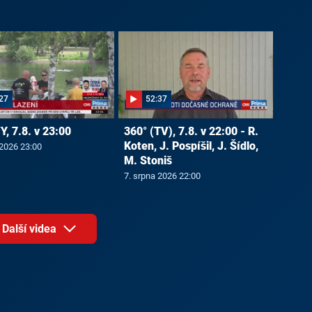
27
52:37
, 7.8. v 23:00
360° (TV), 7.8. v 22:00 - R.
Koten, J. Pospíšil, J. Šídlo,
 2026 23:00
M. Stoniš
7. srpna 2026 22:00
Další videa