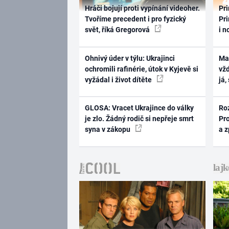
Hráči bojují proti vypínání videoher.
Pri
Tvoříme precedent i pro fyzický
Pri
svět, říká Gregorová
i n
Ohnivý úder v týlu: Ukrajinci
Ma
ochromili rafinérie, útok v Kyjevě si
vž
vyžádal i život dítěte
já,
GLOSA: Vracet Ukrajince do války
Ro
je zlo. Žádný rodič si nepřeje smrt
Pr
syna v zákopu
a 