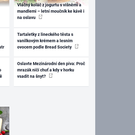
Vláčný koláč z jogurtu s višněmi a
mandlemi – letní moučník ke kávě i
na oslavu
Tartaletky z lineckého těsta s
vanilkovým krémem a lesním
atr
ovocem podle Bread Society
Oslavte Mezinárodní den piva: Proč
o
mrazák ničí chuť a kdy v horku
ně
vsadit na šnyt?