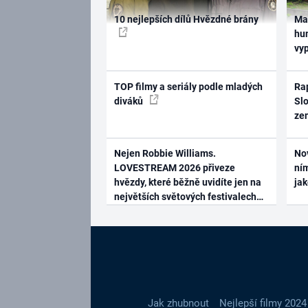
10 nejlepších dílů Hvězdné brány
Ma
hum
vy
TOP filmy a seriály podle mladých
Rap
diváků
Slo
ze
Nejen Robbie Williams.
No
LOVESTREAM 2026 přiveze
ním
hvězdy, které běžně uvidíte jen na
ja
největších světových festivalech
Jak zhubnout
Nejlepší filmy 2024