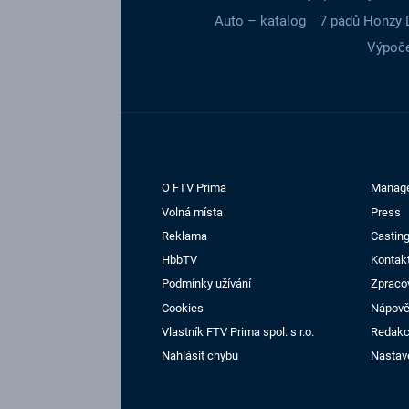
Auto – katalog
7 pádů Honzy 
Výpoče
O FTV Prima
Manag
Volná místa
Press
Reklama
Casting
HbbTV
Kontak
Podmínky užívání
Zpraco
Cookies
Nápov
Vlastník FTV Prima spol. s r.o.
Redak
Nahlásit chybu
Nastav