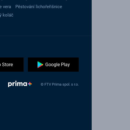
e vera
Pěstování lichořeřišnice
ý koláč
 Store
Google Play
© FTV Prima spol. s r.o.