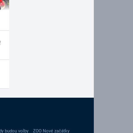
é
dy budou volby
ZOO Nové začátky