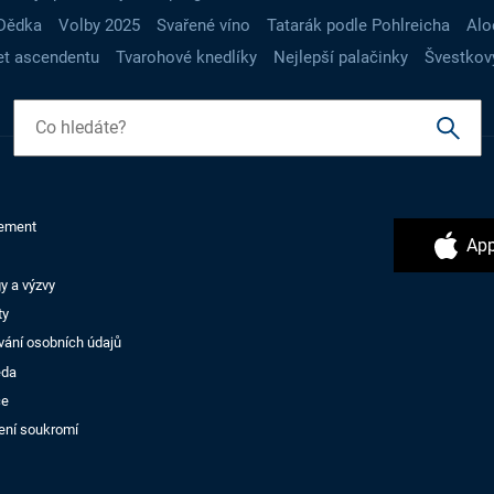
Dědka
Volby 2025
Svařené víno
Tatarák podle Pohlreicha
Alo
t ascendentu
Tvarohové knedlíky
Nejlepší palačinky
Švestkov
ement
App
y a výzvy
ty
vání osobních údajů
ěda
ce
ení soukromí