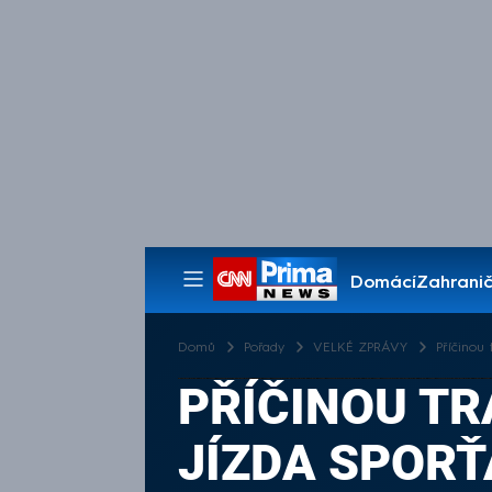
Domácí
Zahranič
Pořady
Domů
Pořady
VELKÉ ZPRÁVY
Příčinou 
PŘÍČINOU TR
JÍZDA SPOR