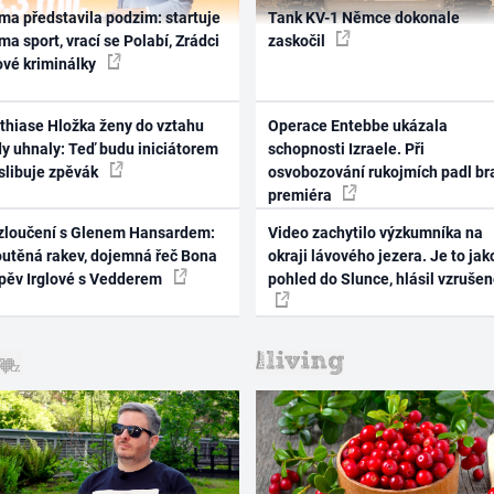
ma představila podzim: startuje
Tank KV-1 Němce dokonale
ma sport, vrací se Polabí, Zrádci
zaskočil
ové kriminálky
thiase Hložka ženy do vztahu
Operace Entebbe ukázala
dy uhnaly: Teď budu iniciátorem
schopnosti Izraele. Při
 slibuje zpěvák
osvobozování rukojmích padl br
premiéra
zloučení s Glenem Hansardem:
Video zachytilo výzkumníka na
outěná rakev, dojemná řeč Bona
okraji lávového jezera. Je to jak
zpěv Irglové s Vedderem
pohled do Slunce, hlásil vzruše