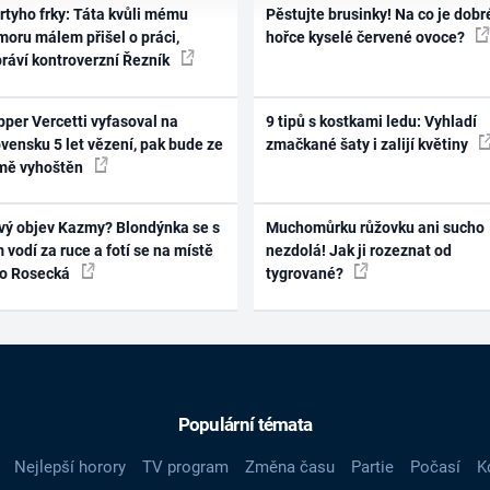
rtyho frky: Táta kvůli mému
Pěstujte brusinky! Na co je dobr
oru málem přišel o práci,
hořce kyselé červené ovoce?
práví kontroverzní Řezník
per Vercetti vyfasoval na
9 tipů s kostkami ledu: Vyhladí
vensku 5 let vězení, pak bude ze
zmačkané šaty i zalijí květiny
mě vyhoštěn
vý objev Kazmy? Blondýnka se s
Muchomůrku růžovku ani sucho
 vodí za ruce a fotí se na místě
nezdolá! Jak ji rozeznat od
ko Rosecká
tygrované?
Populární témata
Nejlepší horory
TV program
Změna času
Partie
Počasí
K