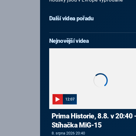
Další videa pořadu
Nejnovější videa
12:07
Prima Historie, 8.8. v 20:40 
Stíhačka MiG-15
8. srpna 2026 20:40