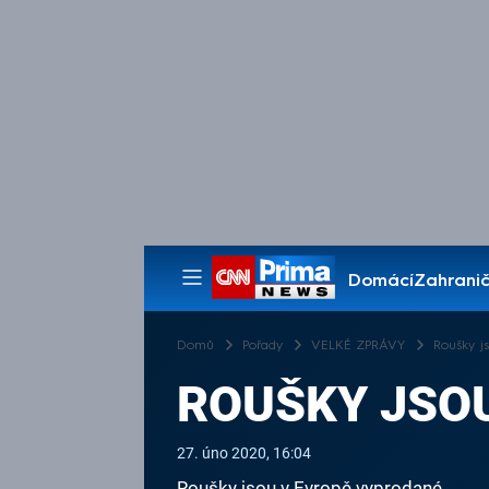
Domácí
Zahranič
Pořady
Domů
Pořady
VELKÉ ZPRÁVY
Roušky j
ROUŠKY JSO
27. úno 2020, 16:04
Roušky jsou v Evropě vyprodané