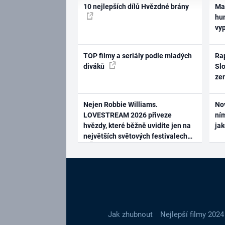
10 nejlepších dílů Hvězdné brány
Ma
hum
vy
TOP filmy a seriály podle mladých
Rap
diváků
Slo
ze
Nejen Robbie Williams.
No
LOVESTREAM 2026 přiveze
ním
hvězdy, které běžně uvidíte jen na
ja
největších světových festivalech
Jak zhubnout
Nejlepší filmy 2024