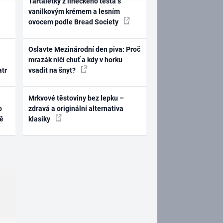
Tartaletky z lineckého těsta s
vanilkovým krémem a lesním
ovocem podle Bread Society
Oslavte Mezinárodní den piva: Proč
mrazák ničí chuť a kdy v horku
atr
vsadit na šnyt?
Mrkvové těstoviny bez lepku –
o
zdravá a originální alternativa
ně
klasiky