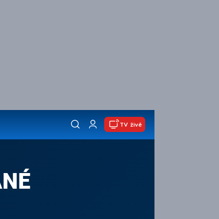
TV živě
ANÉ