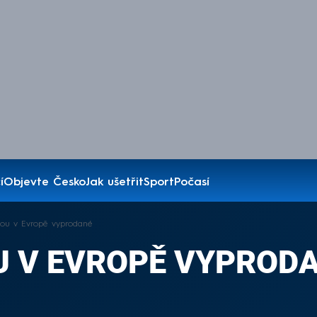
í
Objevte Česko
Jak ušetřit
Sport
Počasí
sou v Evropě vyprodané
U V EVROPĚ VYPROD