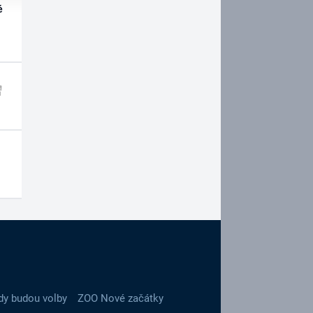
é
dy budou volby
ZOO Nové začátky