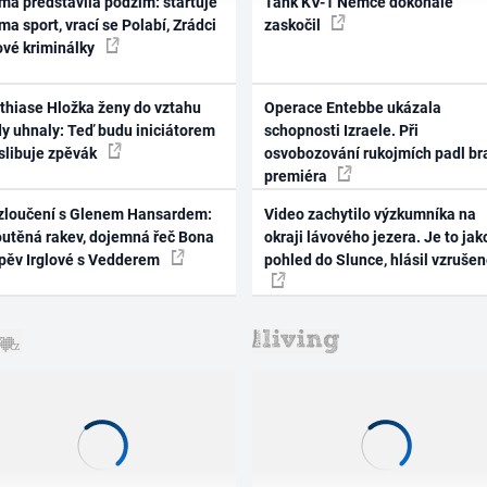
ma představila podzim: startuje
Tank KV-1 Němce dokonale
ma sport, vrací se Polabí, Zrádci
zaskočil
ové kriminálky
thiase Hložka ženy do vztahu
Operace Entebbe ukázala
dy uhnaly: Teď budu iniciátorem
schopnosti Izraele. Při
 slibuje zpěvák
osvobozování rukojmích padl br
premiéra
zloučení s Glenem Hansardem:
Video zachytilo výzkumníka na
outěná rakev, dojemná řeč Bona
okraji lávového jezera. Je to jak
zpěv Irglové s Vedderem
pohled do Slunce, hlásil vzruše