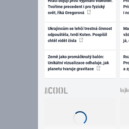
Hráči bojují proti vypínání videoher.
Pri
Tvoříme precedent i pro fyzický
Pri
svět, říká Gregorová
i n
Ukrajincům se lehčí trestná činnost
Ma
odpouštěla, tvrdí Koten. Pospíšil
vž
chtěl vidět čísla
já,
Země jako promáčknutý balón:
Ro
Unikátní vizualizace odhaluje, jak
Pr
planetu tvaruje gravitace
a 