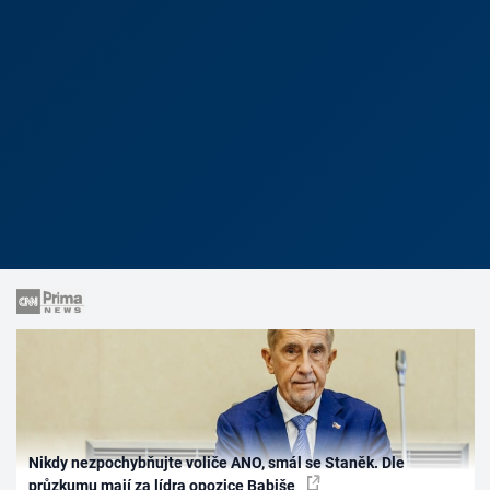
Nikdy nezpochybňujte voliče ANO, smál se Staněk. Dle
průzkumu mají za lídra opozice Babiše