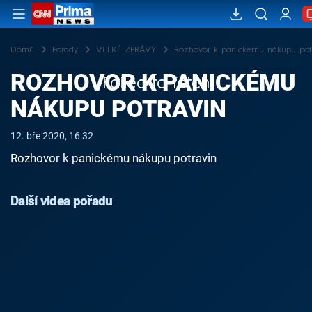
Domů
Pořady
VELKÉ ZPRÁVY
Rozhovor k panickému nákupu pot
ROZHOVOR K PANICKÉMU
Failed to fetch
NÁKUPU POTRAVIN
12. bře 2020, 16:32
Rozhovor k panickému nákupu potravin
Další videa pořadu