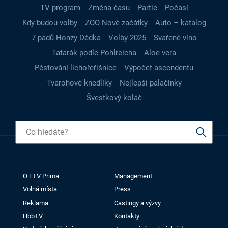
TV program
Změna času
Partie
Počasí
Kdy budou volby
ZOO Nové začátky
Auto – katalog
7 pádů Honzy Dědka
Volby 2025
Svařené víno
Tatarák podle Pohlreicha
Aloe vera
Pěstování lichořeřišnice
Výpočet ascendentu
Tvarohové knedlíky
Nejlepší palačinky
Švestkový koláč
O FTV Prima
Management
Volná místa
Press
Reklama
Castingy a výzvy
HbbTV
Kontakty