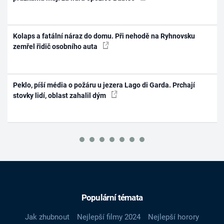
Kolaps a fatální náraz do domu. Při nehodě na Ryhnovsku
zemřel řidič osobního auta
Peklo, píší média o požáru u jezera Lago di Garda. Prchají
stovky lidí, oblast zahalil dým
Populární témata
Jak zhubnout
Nejlepší filmy 2024
Nejlepší horory