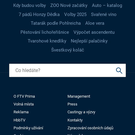
Kdy budou volby
ZOO Nové začátky
Auto – katalog
7 pádů Honzy Dědka
Volby 2025
Svařené víno
Tatarák podle Pohlreicha
Aloe vera
Pěstování lichořeřišnice
Výpočet ascendentu
Tvarohové knedlíky
Nejlepší palačinky
Švestkový koláč
O FTV Prima
Management
Volná místa
Press
Reklama
Castingy a výzvy
HbbTV
Kontakty
Podmínky užívání
Zpracování osobních údajů