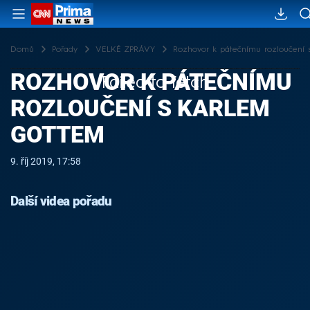
Domů
Pořady
VELKÉ ZPRÁVY
Rozhovor k pátečnímu rozloučení
ROZHOVOR K PÁTEČNÍMU
Failed to fetch
ROZLOUČENÍ S KARLEM
GOTTEM
9. říj 2019, 17:58
Další videa pořadu