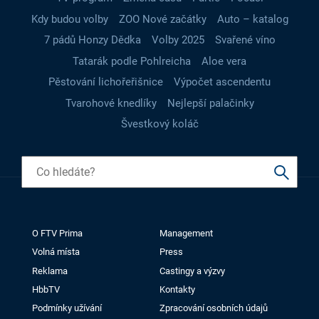
Kdy budou volby
ZOO Nové začátky
Auto – katalog
7 pádů Honzy Dědka
Volby 2025
Svařené víno
Tatarák podle Pohlreicha
Aloe vera
Pěstování lichořeřišnice
Výpočet ascendentu
Tvarohové knedlíky
Nejlepší palačinky
Švestkový koláč
O FTV Prima
Management
Volná místa
Press
Reklama
Castingy a výzvy
HbbTV
Kontakty
Podmínky užívání
Zpracování osobních údajů