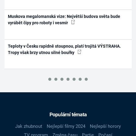
Muskova megalomanská vize: Největší budova světa bude
vyrábět čipy pro roboty i vesmír
Teploty v Česku rapidně stoupnou, platí trojitá VÝSTRAHA.
Tropy však brzy utnou silné bouřky
Populární témata
Jak zhubnout
Nejlepší filmy 2024
Nejlepší horory
TV program
Změna času
Partie
Počasí