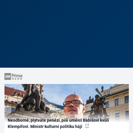
Neodborné, plýtváte penězi, píší umělci Babišovi kvůli
Klempířovi. Ministr kulturní politiku hájí