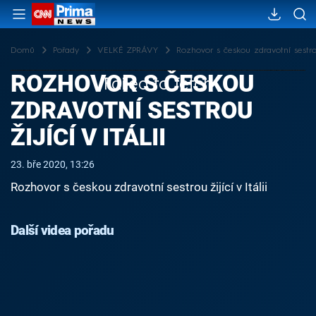
Domů
Pořady
VELKÉ ZPRÁVY
Rozhovor s českou zdravotní sestrou 
ROZHOVOR S ČESKOU
Failed to fetch
ZDRAVOTNÍ SESTROU
ŽIJÍCÍ V ITÁLII
23. bře 2020, 13:26
Rozhovor s českou zdravotní sestrou žijící v Itálii
Další videa pořadu