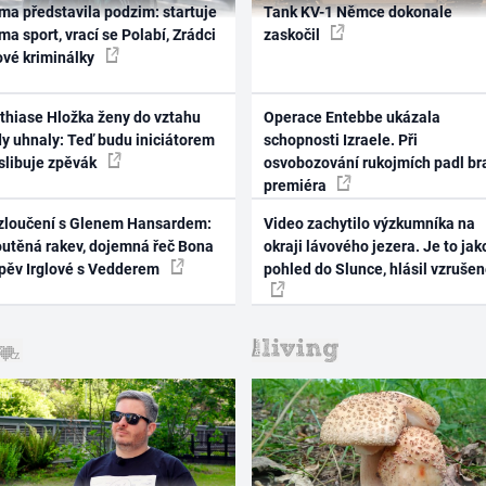
ma představila podzim: startuje
Tank KV-1 Němce dokonale
ma sport, vrací se Polabí, Zrádci
zaskočil
ové kriminálky
thiase Hložka ženy do vztahu
Operace Entebbe ukázala
dy uhnaly: Teď budu iniciátorem
schopnosti Izraele. Při
 slibuje zpěvák
osvobozování rukojmích padl br
premiéra
zloučení s Glenem Hansardem:
Video zachytilo výzkumníka na
outěná rakev, dojemná řeč Bona
okraji lávového jezera. Je to jak
zpěv Irglové s Vedderem
pohled do Slunce, hlásil vzruše