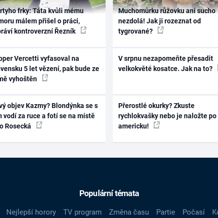
rtyho frky: Táta kvůli mému
Muchomůrku růžovku ani sucho
oru málem přišel o práci,
nezdolá! Jak ji rozeznat od
práví kontroverzní Řezník
tygrované?
per Vercetti vyfasoval na
V srpnu nezapomeňte přesadit
vensku 5 let vězení, pak bude ze
velkokvěté kosatce. Jak na to?
mě vyhoštěn
vý objev Kazmy? Blondýnka se s
Přerostlé okurky? Zkuste
 vodí za ruce a fotí se na místě
rychlokvašky nebo je naložte po
ko Rosecká
americku!
Populární témata
Nejlepší horory
TV program
Změna času
Partie
Počasí
K