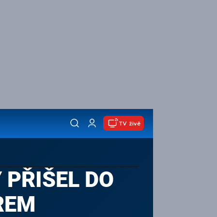
TV živě
 PŘIŠEL DO
REM