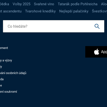
Dědka
Volby 2025
Svařené víno
Tatarák podle Pohlreicha
Alo
t ascendentu
Tvarohové knedlíky
Nejlepší palačinky
Švestkov
ement
App
y a výzvy
ty
vání osobních údajů
ěda
ce
ení soukromí