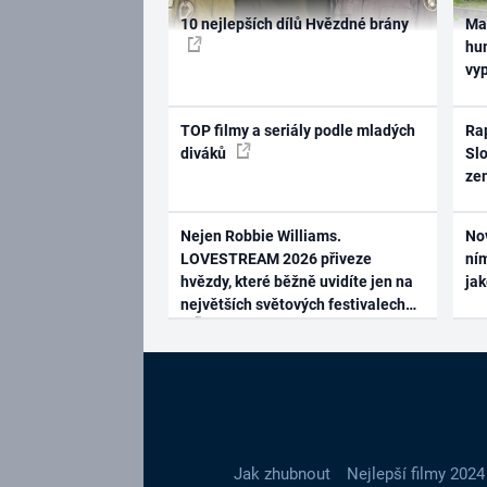
10 nejlepších dílů Hvězdné brány
Ma
hum
vy
TOP filmy a seriály podle mladých
Rap
diváků
Slo
ze
Nejen Robbie Williams.
No
LOVESTREAM 2026 přiveze
ním
hvězdy, které běžně uvidíte jen na
ja
největších světových festivalech
Jak zhubnout
Nejlepší filmy 2024