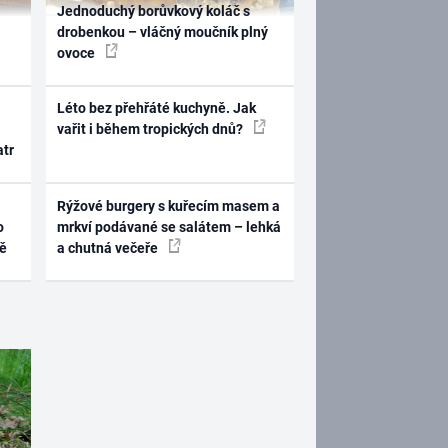
Jednoduchý borůvkový koláč s
drobenkou – vláčný moučník plný
ovoce
Léto bez přehřáté kuchyně. Jak
vařit i během tropických dnů?
atr
Rýžové burgery s kuřecím masem a
o
mrkví podávané se salátem – lehká
ně
a chutná večeře