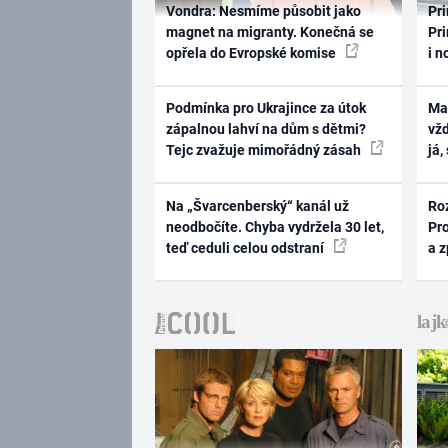
Vondra: Nesmíme působit jako
Pri
magnet na migranty. Konečná se
Pri
opřela do Evropské komise
i n
Podmínka pro Ukrajince za útok
Ma
zápalnou lahví na dům s dětmi?
vž
Tejc zvažuje mimořádný zásah
já,
Na „Švarcenberský“ kanál už
Ro
neodbočíte. Chyba vydržela 30 let,
Pr
teď ceduli celou odstraní
a 