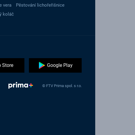
e vera
Pěstování lichořeřišnice
ý koláč
 Store
Google Play
© FTV Prima spol. s r.o.