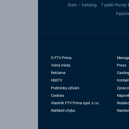
Auto – katalog
7 pádů Honzy 
Výpoče
O FTV Prima
Manag
Volná místa
Press
Reklama
Casting
HbbTV
Kontak
Podmínky užívání
Zpraco
Cookies
Nápov
Vlastník FTV Prima spol. s r.o.
Redak
Nahlásit chybu
Nastav