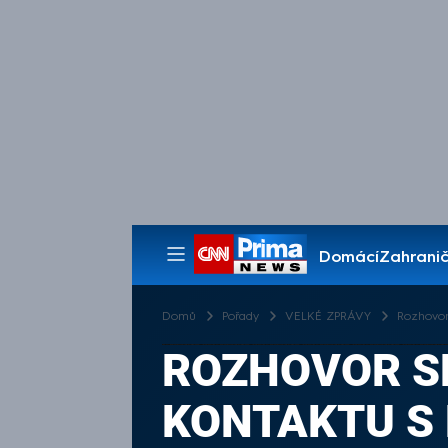
Domácí
Zahranič
Pořady
Domů
Pořady
VELKÉ ZPRÁVY
Rozhovor
ROZHOVOR SE
KONTAKTU S