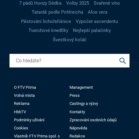
7 pádů Honzy Dědka
Volby 2025
Svařené víno
Tatarák podle Pohlreicha
Aloe vera
Pěstování lichořeřišnice
Výpočet ascendentu
Tvarohové knedlíky
Nejlepší palačinky
Švestkový koláč
O FTV Prima
Management
Volná místa
Press
Reklama
Castingy a výzvy
HbbTV
Kontakty
Podmínky užívání
Zpracování osobních údajů
Cookies
Nápověda
Vlastník FTV Prima spol. s
Redakce