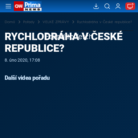
Domů
Pořady
VELKÉ ZPRÁVY
Rychlodráha v České republice?
RYCHLODRÁHA V ČESKÉ
Failed to fetch
REPUBLICE?
8. úno 2020, 17:08
Další videa pořadu