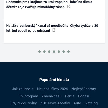
Podmínka pro Ukrajince za útok zápalnou lahví na dům s
dětmi? Tejc zvažuje mimořádný zásah
Na „Švarcenberský“ kanál už neodbočíte. Chyba vydržela 30
let, teď ceduli celou odstraní
Populární témata
Jak zhubnout
Nejlepší filmy 2024
Nejlepší horory
TV program
Změna času
Partie
Počasí
Kdy budou volby
ZOO Nové začátky
Auto – katalog