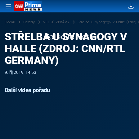
Domů
Pořady
VELKÉ ZPRÁVY
Střelba u synagogy v Halle (zdro
STŘELBA U SYNAGOGY V
Failed to fetch
HALLE (ZDROJ: CNN/RTL
GERMANY)
9. říj 2019, 14:53
Další videa pořadu