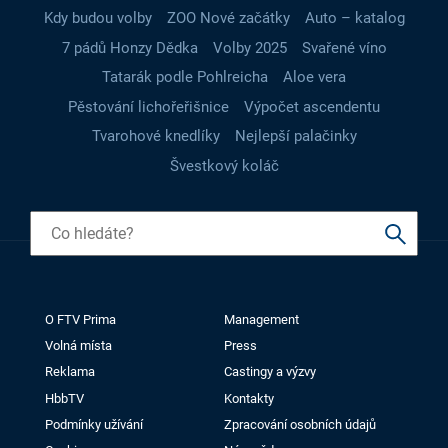
Kdy budou volby
ZOO Nové začátky
Auto – katalog
7 pádů Honzy Dědka
Volby 2025
Svařené víno
Tatarák podle Pohlreicha
Aloe vera
Pěstování lichořeřišnice
Výpočet ascendentu
Tvarohové knedlíky
Nejlepší palačinky
Švestkový koláč
O FTV Prima
Management
Volná místa
Press
Reklama
Castingy a výzvy
HbbTV
Kontakty
Podmínky užívání
Zpracování osobních údajů