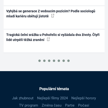
Vyhýbá se generace Z vedoucím pozicím? Podle sociologů
mladí kariéru obětují jistotě
Tragická čelní srážka u Pohořelic si vyžádala dva životy. Čtyři
lidé utrpěli těžká zranění
Populární témata
Jak zhubnout
Nejlepší filmy 2024
Nejlepší horory
TV program
Změna času
Partie
Počasí