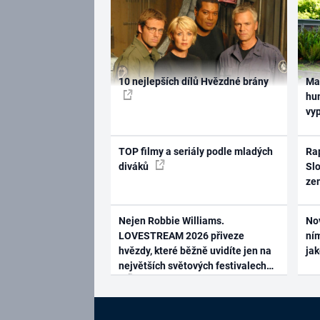
10 nejlepších dílů Hvězdné brány
Ma
hum
vy
TOP filmy a seriály podle mladých
Rap
diváků
Slo
ze
Nejen Robbie Williams.
No
LOVESTREAM 2026 přiveze
ním
hvězdy, které běžně uvidíte jen na
ja
největších světových festivalech