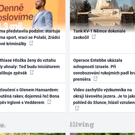
ma představila podzim: startuje
Tank KV-1 Němce dokonale
ma sport, vrací se Polabí, Zrádci
zaskočil
ové kriminálky
thiase Hložka ženy do vztahu
Operace Entebbe ukázala
dy uhnaly: Teď budu iniciátorem
schopnosti Izraele. Při
 slibuje zpěvák
osvobozování rukojmích padl br
premiéra
zloučení s Glenem Hansardem:
Video zachytilo výzkumníka na
outěná rakev, dojemná řeč Bona
okraji lávového jezera. Je to jak
zpěv Irglové s Vedderem
pohled do Slunce, hlásil vzruše