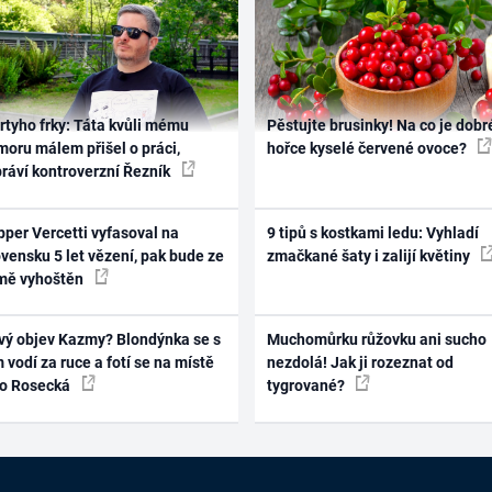
rtyho frky: Táta kvůli mému
Pěstujte brusinky! Na co je dobr
oru málem přišel o práci,
hořce kyselé červené ovoce?
práví kontroverzní Řezník
per Vercetti vyfasoval na
9 tipů s kostkami ledu: Vyhladí
vensku 5 let vězení, pak bude ze
zmačkané šaty i zalijí květiny
mě vyhoštěn
vý objev Kazmy? Blondýnka se s
Muchomůrku růžovku ani sucho
 vodí za ruce a fotí se na místě
nezdolá! Jak ji rozeznat od
ko Rosecká
tygrované?