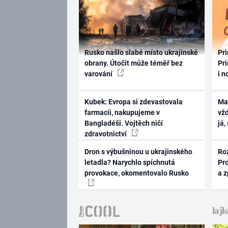
Rusko našlo slabé místo ukrajinské
Pri
obrany. Útočit může téměř bez
Pri
varování
i n
Kubek: Evropa si zdevastovala
Ma
farmacii, nakupujeme v
vž
Bangladéši. Vojtěch ničí
já,
zdravotnictví
Dron s výbušninou u ukrajinského
Ro
letadla? Narychlo spíchnutá
Pr
provokace, okomentovalo Rusko
a 