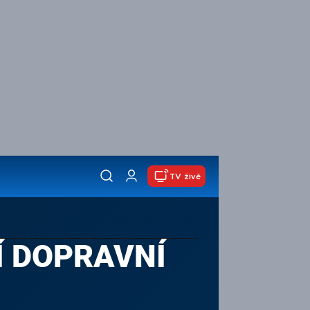
TV živě
Í DOPRAVNÍ