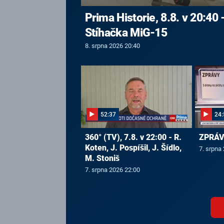
Prima Historie, 8.8. v 20:40 
Stíhačka MiG-15
8. srpna 2026 20:40
52:37
24:
360° (TV), 7.8. v 22:00 - R.
ZPRÁVY
Koten, J. Pospíšil, J. Šídlo,
7. srpna
M. Stoniš
7. srpna 2026 22:00