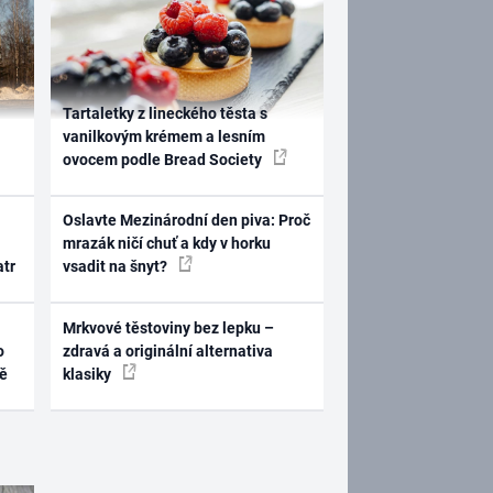
Tartaletky z lineckého těsta s
vanilkovým krémem a lesním
ovocem podle Bread Society
Oslavte Mezinárodní den piva: Proč
mrazák ničí chuť a kdy v horku
atr
vsadit na šnyt?
Mrkvové těstoviny bez lepku –
o
zdravá a originální alternativa
ně
klasiky