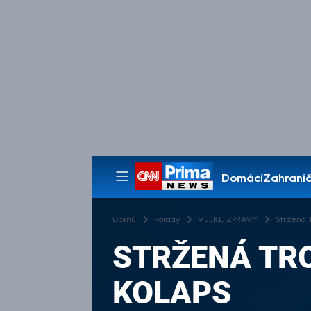
Domácí
Zahranič
Pořady
Domů
Pořady
VELKÉ ZPRÁVY
Stržená t
STRŽENÁ TRO
KOLAPS