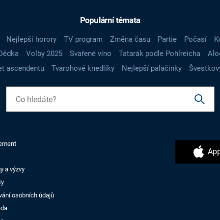
Populární témata
Nejlepší horory
TV program
Změna času
Partie
Počasí
K
Dědka
Volby 2025
Svařené víno
Tatarák podle Pohlreicha
Alo
t ascendentu
Tvarohové knedlíky
Nejlepší palačinky
Švestkov
ement
App
y a výzvy
ty
vání osobních údajů
ěda