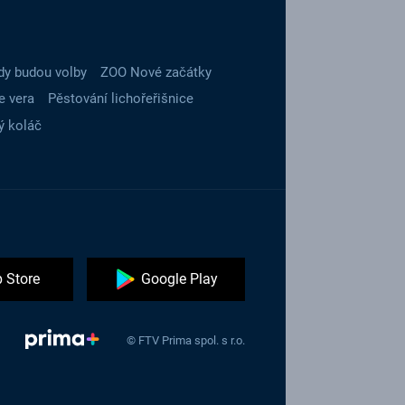
dy budou volby
ZOO Nové začátky
e vera
Pěstování lichořeřišnice
ý koláč
 Store
Google Play
© FTV Prima spol. s r.o.